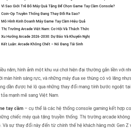
. Vì Sao Giới Trẻ Bỏ Máy Quà Tặng Để Chọn Game Tay Cầm Console?
. Coin-Op Truyền Thống Đang Thay Đổi Ra Sao?
. Mô Hình Kinh Doanh Máy Game Tay Cầm Hiệu Quả
. Thị Trường Arcade Việt Nam: Cơ Hội Và Thách Thức
. Xu Hướng Arcade 2026-2030: Dự Báo Và Khuyến Nghị
. Kết Luận: Arcade Không Chết – Nó Đang Tái Sinh
e tay cầm
iều năm, hình ảnh một khu vui chơi hiện đại thường gắn liền với
ới màn hình sáng rực, và những máy đua xe thùng có vô lăng nhựa
đang dần được hé lộ qua những thay đổi mang tính bước ngoặt tạ
 tỏa mạnh mẽ sang Việt Nam.
me tay cầm
– cụ thể là các hệ thống console gaming kết hợp c
những chiếc máy quà tặng truyền thống. Thị trường arcade không 
 Và sự thay đổi này đến từ chính thế hệ khách hàng mới: Gen Z 