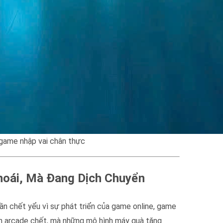
 game nhập vai chân thực
Thoái, Mà Đang Dịch Chuyển
dần chết yểu vì sự phát triển của game online, game
nh arcade chết, mà những mô hình máy quà tặng