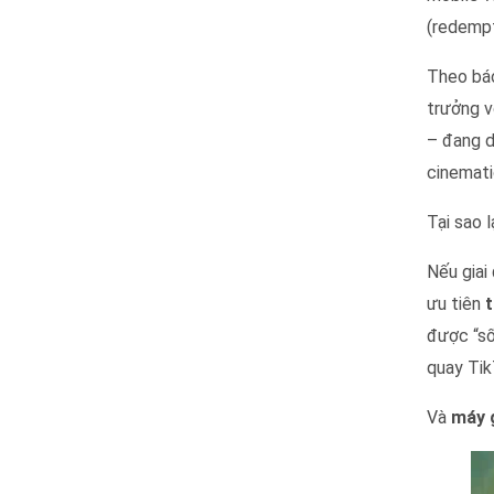
(redempt
Theo bá
trưởng v
– đang d
cinemati
Tại sao 
Nếu giai
ưu tiên
t
được “số
quay Tik
Và
máy 