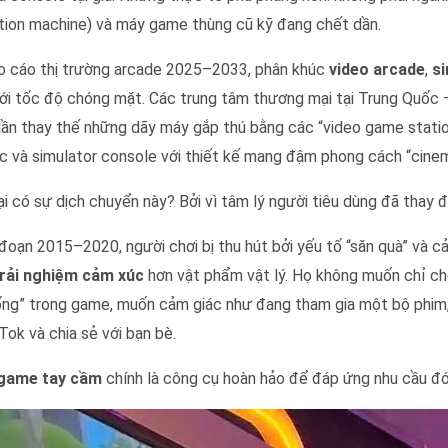
ion machine) và máy game thùng cũ kỹ đang chết dần.
o cáo thị trường arcade 2025–2033, phân khúc
video arcade
,
s
ới tốc độ chóng mặt. Các trung tâm thương mại tại Trung Quốc – 
ần thay thế những dãy máy gắp thú bằng các “video game station
c và simulator console với thiết kế mang đậm phong cách “cine
lại có sự dịch chuyển này? Bởi vì tâm lý người tiêu dùng đã thay đ
 đoạn 2015–2020, người chơi bị thu hút bởi yếu tố “săn quà” và cả
rải nghiệm cảm xúc
hơn vật phẩm vật lý. Họ không muốn chỉ chơ
ng” trong game, muốn cảm giác như đang tham gia một bộ phim,
Tok và chia sẻ với bạn bè.
game tay cầm
chính là công cụ hoàn hảo để đáp ứng nhu cầu đó