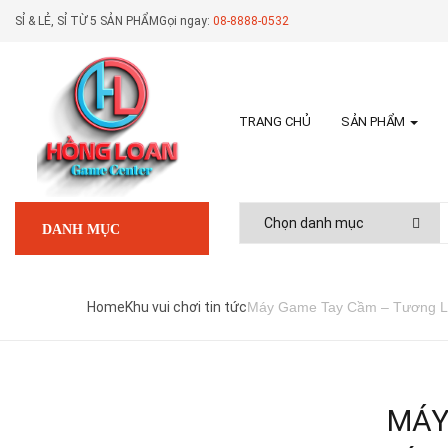
SỈ & LẺ, SỈ TỪ 5 SẢN PHẨM
Gọi ngay:
08-8888-0532
TRANG CHỦ
SẢN PHẨM
DANH MỤC
Home
Khu vui chơi tin tức
Máy Game Tay Cầm – Tương La
MÁY