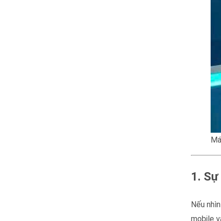
Má
1. Sự
Nếu nhìn
mobile v