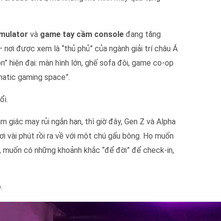
imulator
và
game tay cầm console
đang tăng
nơi được xem là “thủ phủ” của ngành giải trí châu Á
” hiện đại: màn hình lớn, ghế sofa đôi, game co-op
matic gaming space”.
ổi.
m giác may rủi ngắn hạn, thì giờ đây, Gen Z và Alpha
i vài phút rồi ra về với một chú gấu bông. Họ muốn
 muốn có những khoảnh khắc “để đời” để check-in,
.