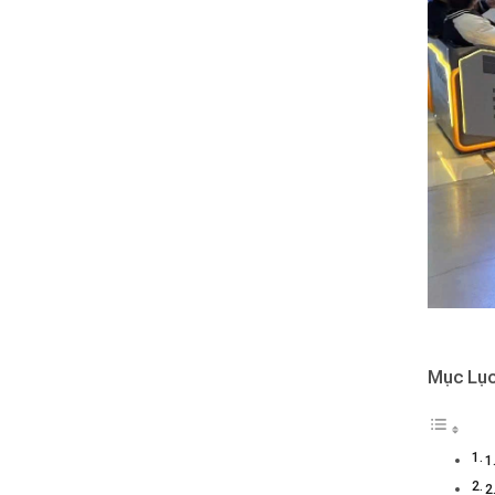
Mục Lụ
1
2