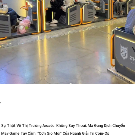
c
. Sự Thật Về Thị Trường Arcade: Không Suy Thoái, Mà Đang Dịch Chuyển
. Máy Game Tay Cầm: “Cơn Gió Mới” Của Ngành Giải Trí Coin-Op