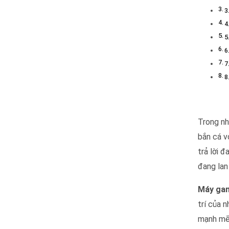
3
4
5
6
7
8
máy gam
Trong nh
bắn cá v
trả lời 
đang lan
Máy ga
trí của 
mạnh mẽ.