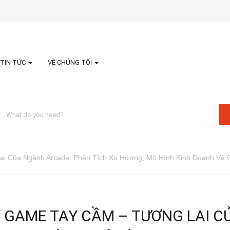
TIN TỨC
VỀ CHÚNG TÔI
i Của Ngành Arcade: Phân Tích Xu Hướng, Mô Hình Kinh Doanh Và 
 GAME TAY CẦM – TƯƠNG LAI C