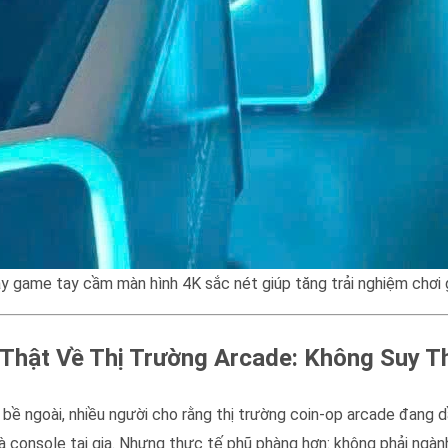
y game tay cầm màn hình 4K sắc nét giúp tăng trải nghiệm chơi
 Thật Về Thị Trường Arcade: Không Suy 
 bề ngoài, nhiều người cho rằng thị trường coin-op arcade đang 
à console tại gia. Nhưng thực tế phũ phàng hơn: không phải ngà