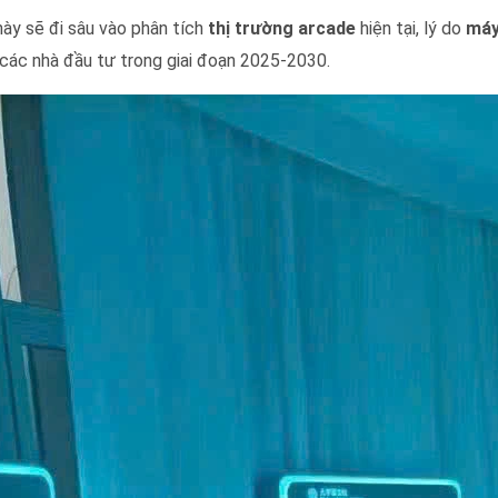
 này sẽ đi sâu vào phân tích
thị trường arcade
hiện tại, lý do
máy
các nhà đầu tư trong giai đoạn 2025-2030.