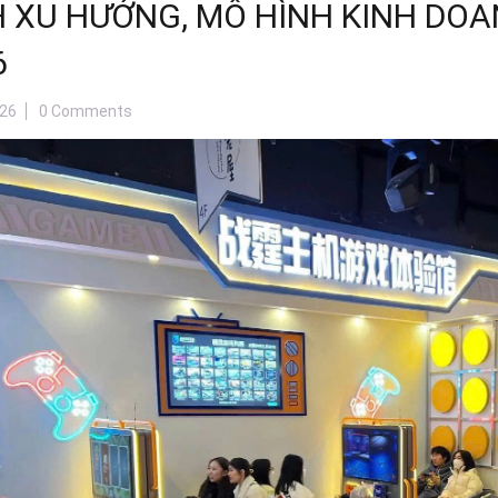
H XU HƯỚNG, MÔ HÌNH KINH DOA
6
26
0 Comments