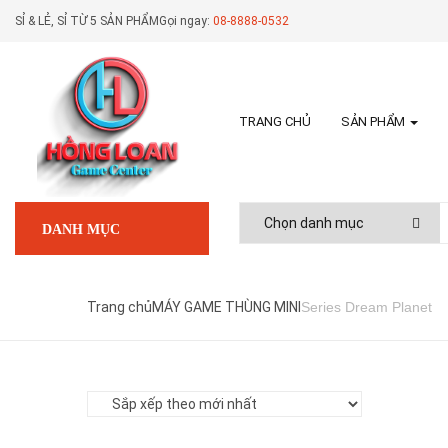
SỈ & LẺ, SỈ TỪ 5 SẢN PHẨM
Gọi ngay:
08-8888-0532
TRANG CHỦ
SẢN PHẨM
DANH MỤC
Trang chủ
MÁY GAME THÙNG MINI
Series Dream Planet