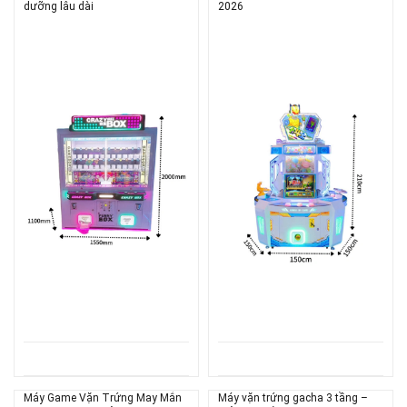
dưỡng lâu dài
2026
Máy Game Vặn Trứng May Mắn
Máy vặn trứng gacha 3 tầng –