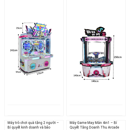
Máy trò chơi quà tặng 2 người –
Máy Game May Mắn 4in1 – Bí
Bí quyết kinh doanh và bảo
Quyết Tăng Doanh Thu Arcade