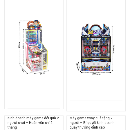
Kinh doanh máy game đổi quà 2
Máy game xoay quà tặng 2
người chơi – Hoàn vốn chỉ 2
người – Bí quyết kinh doanh
tháng
quay thưởng đỉnh cao