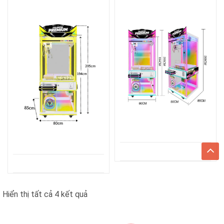
Đã
Hiển thị tất cả 4 kết quả
sắp
xếp