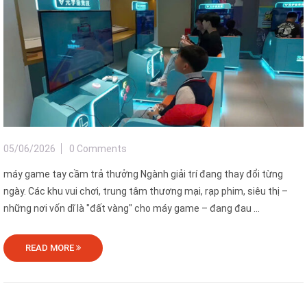
05/06/2026
0 Comments
máy game tay cầm trả thưởng Ngành giải trí đang thay đổi từng
ngày. Các khu vui chơi, trung tâm thương mại, rạp phim, siêu thị –
những nơi vốn dĩ là "đất vàng" cho máy game – đang đau ...
READ MORE