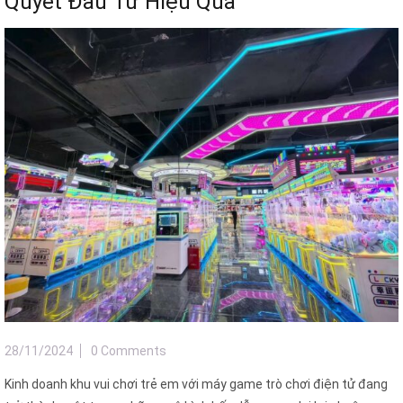
Quyết Đầu Tư Hiệu Quả
28/11/2024
0 Comments
Kinh doanh khu vui chơi trẻ em với máy game trò chơi điện tử đang