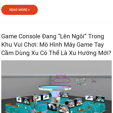
READ MORE
Game Console Đang “Lên Ngôi” Trong
Khu Vui Chơi: Mô Hình Máy Game Tay
Cầm Dùng Xu Có Thể Là Xu Hướng Mới?