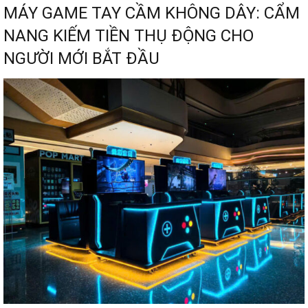
MÁY GAME TAY CẦM KHÔNG DÂY: CẨM
NANG KIẾM TIỀN THỤ ĐỘNG CHO
NGƯỜI MỚI BẮT ĐẦU