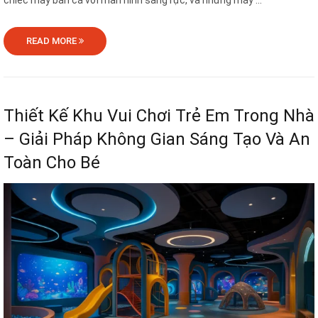
chiếc máy bắn cá với màn hình sáng rực, và những máy ...
READ MORE
Thiết Kế Khu Vui Chơi Trẻ Em Trong Nhà
– Giải Pháp Không Gian Sáng Tạo Và An
Toàn Cho Bé