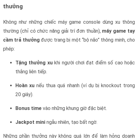
thưởng
Không như những chiếc máy game console dùng xu thông
thường (chỉ có chức năng giải trí đơn thuần),
máy game tay
cầm trả thưởng
được trang bị một “bộ não” thông minh, cho
phép:
Tặng thưởng xu
khi người chơi đạt điểm số cao hoặc
thắng liên tiếp.
Hoàn xu
nếu thua quá nhanh (ví dụ bị knockout trong
20 giây).
Bonus time
vào những khung giờ đặc biệt.
Jackpot mini
ngẫu nhiên, tạo bất ngờ.
Những phần thưởng này không quá lớn để làm hỏng doanh