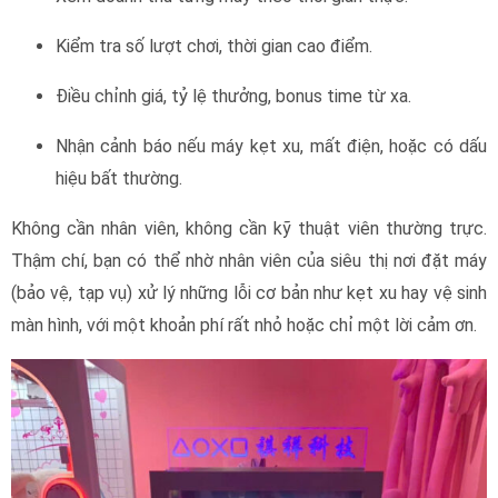
Kiểm tra số lượt chơi, thời gian cao điểm.
Điều chỉnh giá, tỷ lệ thưởng, bonus time từ xa.
Nhận cảnh báo nếu máy kẹt xu, mất điện, hoặc có dấu
hiệu bất thường.
Không cần nhân viên, không cần kỹ thuật viên thường trực.
Thậm chí, bạn có thể nhờ nhân viên của siêu thị nơi đặt máy
(bảo vệ, tạp vụ) xử lý những lỗi cơ bản như kẹt xu hay vệ sinh
màn hình, với một khoản phí rất nhỏ hoặc chỉ một lời cảm ơn.