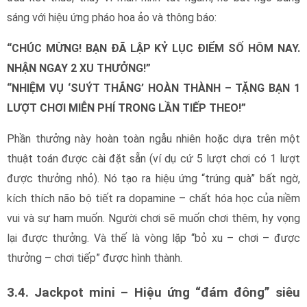
sáng với hiệu ứng pháo hoa ảo và thông báo:
“CHÚC MỪNG! BẠN ĐÃ LẬP KỶ LỤC ĐIỂM SỐ HÔM NAY.
NHẬN NGAY 2 XU THƯỞNG!”
“NHIỆM VỤ ‘SUÝT THẮNG’ HOÀN THÀNH – TẶNG BẠN 1
LƯỢT CHƠI MIỄN PHÍ TRONG LẦN TIẾP THEO!”
Phần thưởng này hoàn toàn ngẫu nhiên hoặc dựa trên một
thuật toán được cài đặt sẵn (ví dụ cứ 5 lượt chơi có 1 lượt
được thưởng nhỏ). Nó tạo ra hiệu ứng “trúng quà” bất ngờ,
kích thích não bộ tiết ra dopamine – chất hóa học của niềm
vui và sự ham muốn. Người chơi sẽ muốn chơi thêm, hy vọng
lại được thưởng. Và thế là vòng lặp “bỏ xu – chơi – được
thưởng – chơi tiếp” được hình thành.
3.4. Jackpot mini – Hiệu ứng “đám đông” siêu