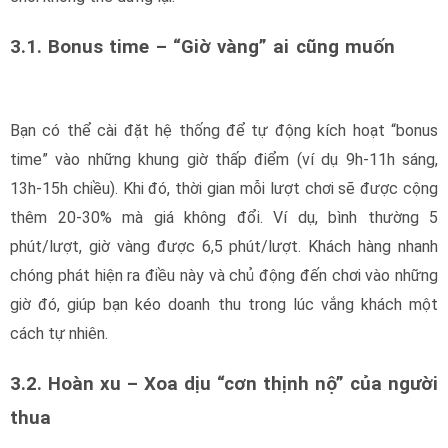
3.1. Bonus time – “Giờ vàng” ai cũng muốn
máy
game tay cầm trả thưởng
Bạn có thể cài đặt hệ thống để tự động kích hoạt “bonus
time” vào những khung giờ thấp điểm (ví dụ 9h-11h sáng,
13h-15h chiều). Khi đó, thời gian mỗi lượt chơi sẽ được cộng
thêm 20-30% mà giá không đổi. Ví dụ, bình thường 5
phút/lượt, giờ vàng được 6,5 phút/lượt. Khách hàng nhanh
chóng phát hiện ra điều này và chủ động đến chơi vào những
giờ đó, giúp bạn kéo doanh thu trong lúc vắng khách một
cách tự nhiên.
3.2. Hoàn xu – Xoa dịu “cơn thịnh nộ” của người
thua