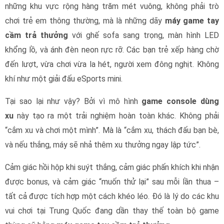
những khu vực rộng hàng trăm mét vuông, không phải trò
chơi trẻ em thông thường, mà là những dãy
máy game tay
cầm trả thưởng
với ghế sofa sang trọng, màn hình LED
khổng lồ, và ánh đèn neon rực rỡ. Các bạn trẻ xếp hàng chờ
đến lượt, vừa chơi vừa la hét, người xem đông nghịt. Không
khí như một giải đấu eSports mini.
Tại sao lại như vậy? Bởi vì mô hình
game console dùng
xu
này tạo ra một trải nghiệm hoàn toàn khác. Không phải
“cắm xu và chơi một mình”. Mà là “cắm xu, thách đấu bạn bè,
và nếu thắng, máy sẽ nhả thêm xu thưởng ngay lập tức”.
Cảm giác hồi hộp khi suýt thắng, cảm giác phấn khích khi nhận
được bonus, và cảm giác “muốn thử lại” sau mỗi lần thua –
tất cả được tích hợp một cách khéo léo. Đó là lý do các khu
vui chơi tại Trung Quốc đang dần thay thế toàn bộ game