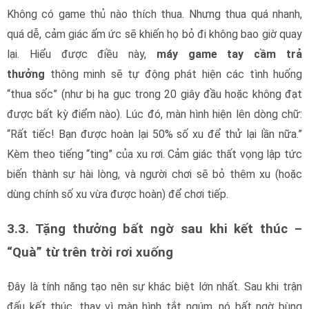
Không có game thủ nào thích thua. Nhưng thua quá nhanh,
quá dễ, cảm giác ấm ức sẽ khiến họ bỏ đi không bao giờ quay
lại. Hiểu được điều này,
máy game tay cầm trả
thưởng
thông minh sẽ tự động phát hiện các tình huống
“thua sốc” (như bị hạ gục trong 20 giây đầu hoặc không đạt
được bất kỳ điểm nào). Lúc đó, màn hình hiện lên dòng chữ:
“Rất tiếc! Bạn được hoàn lại 50% số xu để thử lại lần nữa.”
Kèm theo tiếng “ting” của xu rơi. Cảm giác thất vọng lập tức
biến thành sự hài lòng, và người chơi sẽ bỏ thêm xu (hoặc
dùng chính số xu vừa được hoàn) để chơi tiếp.
3.3. Tặng thưởng bất ngờ sau khi kết thúc –
“Quà” từ trên trời rơi xuống
Đây là tính năng tạo nên sự khác biệt lớn nhất. Sau khi trận
đấu kết thúc, thay vì màn hình tắt ngúm, nó bất ngờ bùng