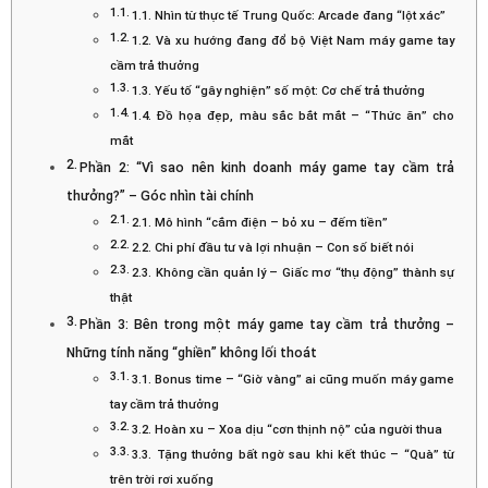
1.1. Nhìn từ thực tế Trung Quốc: Arcade đang “lột xác”
1.2. Và xu hướng đang đổ bộ Việt Nam máy game tay
cầm trả thưởng
1.3. Yếu tố “gây nghiện” số một: Cơ chế trả thưởng
1.4. Đồ họa đẹp, màu sắc bắt mắt – “Thức ăn” cho
mắt
Phần 2: “Vì sao nên kinh doanh máy game tay cầm trả
thưởng?” – Góc nhìn tài chính
2.1. Mô hình “cắm điện – bỏ xu – đếm tiền”
2.2. Chi phí đầu tư và lợi nhuận – Con số biết nói
2.3. Không cần quản lý – Giấc mơ “thụ động” thành sự
thật
Phần 3: Bên trong một máy game tay cầm trả thưởng –
Những tính năng “ghiền” không lối thoát
3.1. Bonus time – “Giờ vàng” ai cũng muốn máy game
tay cầm trả thưởng
3.2. Hoàn xu – Xoa dịu “cơn thịnh nộ” của người thua
3.3. Tặng thưởng bất ngờ sau khi kết thúc – “Quà” từ
trên trời rơi xuống