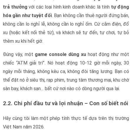
trả thưởng
với các loại hình kinh doanh khác là tính
tự động
hóa gần như tuyệt đối
. Bạn không cần thuê người đứng bán,
không cần lo nghỉ lễ, không cần lo nghỉ ốm. Cứ cắm điện, đổ
xu (hoặc kết nối thẻ từ), và khách sẽ tự đến, tự chơi, tự bỏ
thêm xu khi hết giờ.
Đúng vậy, một
game console dùng xu
hoạt động như một
chiếc “ATM giải trí”. Nó hoạt động 10-12 giờ mỗi ngày, 30
ngày mỗi tháng, không kêu ca, không đòi tăng lương. Bạn có
thể đặt nó ở siêu thị, rạp phim, trung tâm thương mại, khu chờ
sân bay, khách sạn… bất cứ nơi nào có dòng người qua lại.
2.2. Chi phí đầu tư và lợi nhuận – Con số biết nói
Hãy cùng tôi làm một phép tính thực tế dựa trên thị trường
Việt Nam năm 2026.