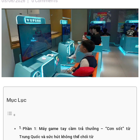
05/06/2026
0 Comments
Mục Lục
Phần 1: Máy game tay cầm trả thưởng – “Cơn sốt” từ
Trung Quốc và sức hút không thể chối từ