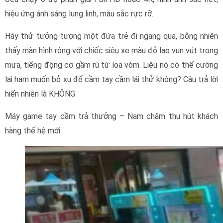
hiệu ứng ánh sáng lung linh, màu sắc rực rỡ.
Hãy thử tưởng tượng một đứa trẻ đi ngang qua, bỗng nhiên
thấy màn hình rộng với chiếc siêu xe màu đỏ lao vun vút trong
mưa, tiếng động cơ gầm rú từ loa vòm. Liệu nó có thể cưỡng
lại ham muốn bỏ xu để cầm tay cầm lái thử không? Câu trả lời
hiển nhiên là KHÔNG.
Máy game tay cầm trả thưởng – Nam châm thu hút khách
hàng thế hệ mới