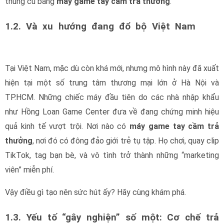
thùng cũ bằng
máy game tay cầm trả thưởng
.
1.2. Và xu hướng đang đổ bộ Việt Nam
máy
game tay cầm trả thưởng
Tại Việt Nam, mặc dù còn khá mới, nhưng mô hình này đã xuất
hiện tại một số trung tâm thương mại lớn ở Hà Nội và
TP.HCM. Những chiếc máy đầu tiên do các nhà nhập khẩu
như Hồng Loan Game Center đưa về đang chứng minh hiệu
quả kinh tế vượt trội. Nơi nào có
máy game tay cầm trả
thưởng
, nơi đó có đông đảo giới trẻ tụ tập. Họ chơi, quay clip
TikTok, tag bạn bè, và vô tình trở thành những “marketing
viên” miễn phí.
Vậy điều gì tạo nên sức hút ấy? Hãy cùng khám phá.
1.3. Yếu tố “gây nghiện” số một: Cơ chế trả