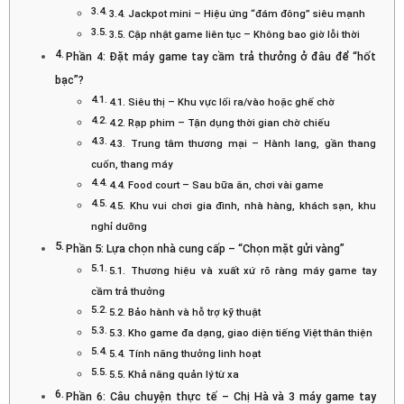
3.4. Jackpot mini – Hiệu ứng “đám đông” siêu mạnh
3.5. Cập nhật game liên tục – Không bao giờ lỗi thời
Phần 4: Đặt máy game tay cầm trả thưởng ở đâu để “hốt
bạc”?
4.1. Siêu thị – Khu vực lối ra/vào hoặc ghế chờ
4.2. Rạp phim – Tận dụng thời gian chờ chiếu
4.3. Trung tâm thương mại – Hành lang, gần thang
cuốn, thang máy
4.4. Food court – Sau bữa ăn, chơi vài game
4.5. Khu vui chơi gia đình, nhà hàng, khách sạn, khu
nghỉ dưỡng
Phần 5: Lựa chọn nhà cung cấp – “Chọn mặt gửi vàng”
5.1. Thương hiệu và xuất xứ rõ ràng máy game tay
cầm trả thưởng
5.2. Bảo hành và hỗ trợ kỹ thuật
5.3. Kho game đa dạng, giao diện tiếng Việt thân thiện
5.4. Tính năng thưởng linh hoạt
5.5. Khả năng quản lý từ xa
Phần 6: Câu chuyện thực tế – Chị Hà và 3 máy game tay