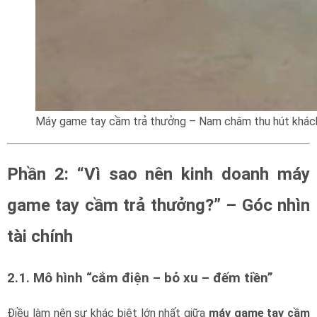
Máy game tay cầm trả thưởng – Nam châm thu hút khách
Phần 2: “Vì sao nên kinh doanh máy
game tay cầm trả thưởng?” – Góc nhìn
tài chính
2.1. Mô hình “cắm điện – bỏ xu – đếm tiền”
Điều làm nên sự khác biệt lớn nhất giữa
máy game tay cầm