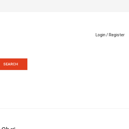
Login /
Register
SEARCH