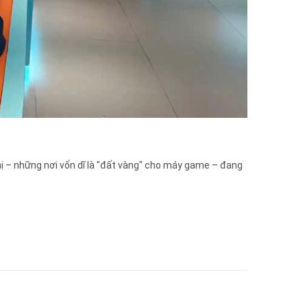
hị – những nơi vốn dĩ là "đất vàng" cho máy game – đang