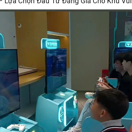
 Lựa Chọn Đầu Tư Đáng Giá Cho Khu Vui