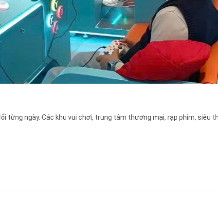
i từng ngày. Các khu vui chơi, trung tâm thương mại, rạp phim, siêu t