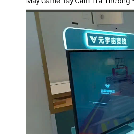
Máy Game Tay Cầm Trả Thưởng –