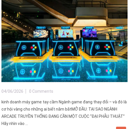
04/06/2026
0 Comments
kinh doanh máy game tay cầm Ngành game đang thay đổi – và đó là
cơ hội vàng cho những ai biết nắm bắtMỞ ĐẦU: TẠI SAO NGÀNH
ARCADE TRUYỀN THỐNG ĐANG CẦN MỘT CUỘC “ĐẠI PHẪU THUẬT”
Hãy nhìn vào ...