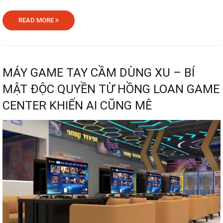
READ MORE
MÁY GAME TAY CẦM DÙNG XU – BÍ
MẬT ĐỘC QUYỀN TỪ HỒNG LOAN GAME
CENTER KHIẾN AI CŨNG MÊ