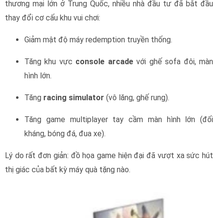
thương mại lớn ở Trung Quốc, nhiều nhà đầu tư đã bắt đầu
thay đổi cơ cấu khu vui chơi:
Giảm mật độ máy redemption truyền thống.
Tăng khu vực
console arcade
với ghế sofa đôi, màn
hình lớn.
Tăng
racing simulator
(vô lăng, ghế rung).
Tăng game multiplayer tay cầm màn hình lớn (đối
kháng, bóng đá, đua xe).
Lý do rất đơn giản: đồ họa game hiện đại đã vượt xa sức hút
thị giác của bất kỳ máy quà tặng nào.