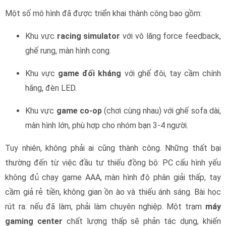
Một số mô hình đã được triển khai thành công bao gồm:
Khu vực
racing simulator
với vô lăng force feedback,
ghế rung, màn hình cong.
Khu vực
game đối kháng
với ghế đôi, tay cầm chính
hãng, đèn LED.
Khu vực
game co-op
(chơi cùng nhau) với ghế sofa dài,
màn hình lớn, phù hợp cho nhóm bạn 3-4 người.
Tuy nhiên, không phải ai cũng thành công. Những thất bại
thường đến từ việc đầu tư thiếu đồng bộ: PC cấu hình yếu
không đủ chạy game AAA, màn hình độ phân giải thấp, tay
cầm giả rẻ tiền, không gian ồn ào và thiếu ánh sáng. Bài học
rút ra: nếu đã làm, phải làm chuyên nghiệp. Một trạm
máy
gaming center
chất lượng thấp sẽ phản tác dụng, khiến