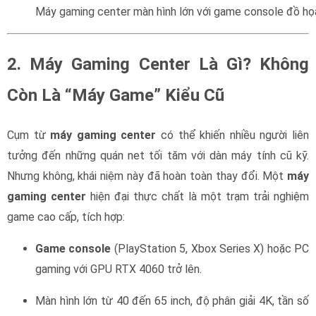
Máy gaming center màn hình lớn với game console đồ họa 
2. Máy Gaming Center Là Gì? Không
Còn Là “Máy Game” Kiểu Cũ
Cụm từ
máy gaming center
có thể khiến nhiều người liên
tưởng đến những quán net tối tăm với dàn máy tính cũ kỹ.
Nhưng không, khái niệm này đã hoàn toàn thay đổi. Một
máy
gaming center
hiện đại thực chất là một trạm trải nghiệm
game cao cấp, tích hợp:
Game console
(PlayStation 5, Xbox Series X) hoặc PC
gaming với GPU RTX 4060 trở lên.
Màn hình lớn từ 40 đến 65 inch, độ phân giải 4K, tần số