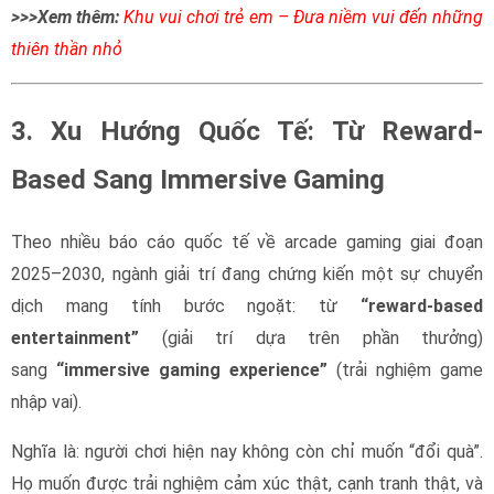
>>>Xem thêm:
Khu vui chơi trẻ em – Đưa niềm vui đến những
thiên thần nhỏ
3. Xu Hướng Quốc Tế: Từ Reward-
Based Sang Immersive Gaming
Theo nhiều báo cáo quốc tế về arcade gaming giai đoạn
2025–2030, ngành giải trí đang chứng kiến một sự chuyển
dịch mang tính bước ngoặt: từ
“reward-based
entertainment”
(giải trí dựa trên phần thưởng)
sang
“immersive gaming experience”
(trải nghiệm game
nhập vai).
Nghĩa là: người chơi hiện nay không còn chỉ muốn “đổi quà”.
Họ muốn được trải nghiệm cảm xúc thật, cạnh tranh thật, và