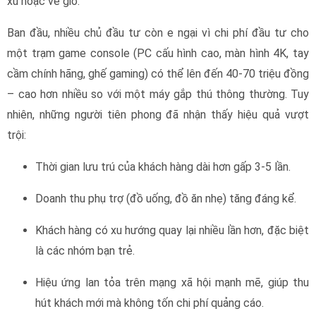
xu hoặc vé giờ.
Ban đầu, nhiều chủ đầu tư còn e ngại vì chi phí đầu tư cho
một trạm game console (PC cấu hình cao, màn hình 4K, tay
cầm chính hãng, ghế gaming) có thể lên đến 40-70 triệu đồng
– cao hơn nhiều so với một máy gắp thú thông thường. Tuy
nhiên, những người tiên phong đã nhận thấy hiệu quả vượt
trội:
Thời gian lưu trú của khách hàng dài hơn gấp 3-5 lần.
Doanh thu phụ trợ (đồ uống, đồ ăn nhẹ) tăng đáng kể.
Khách hàng có xu hướng quay lại nhiều lần hơn, đặc biệt
là các nhóm bạn trẻ.
Hiệu ứng lan tỏa trên mạng xã hội mạnh mẽ, giúp thu
hút khách mới mà không tốn chi phí quảng cáo.