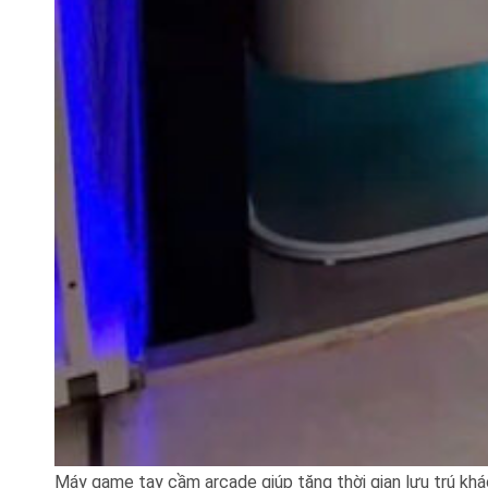
Máy game tay cầm arcade giúp tăng thời gian lưu trú kh