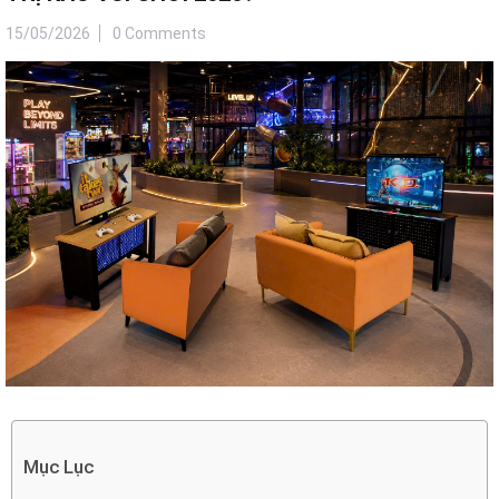
15/05/2026
0 Comments
Mục Lục