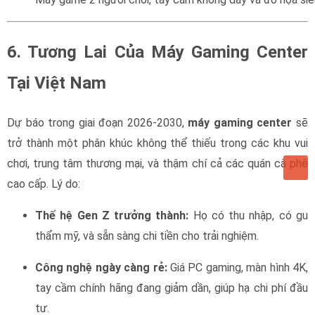
6. Tương Lai Của Máy Gaming Center
Tại Việt Nam
Dự báo trong giai đoạn 2026-2030,
máy gaming center
sẽ
trở thành một phân khúc không thể thiếu trong các khu vui
chơi, trung tâm thương mại, và thậm chí cả các quán cà phê
cao cấp. Lý do:
Thế hệ Gen Z trưởng thành:
Họ có thu nhập, có gu
thẩm mỹ, và sẵn sàng chi tiền cho trải nghiệm.
Công nghệ ngày càng rẻ:
Giá PC gaming, màn hình 4K,
tay cầm chính hãng đang giảm dần, giúp hạ chi phí đầu
tư.