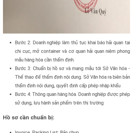
Hồ sơ cần chuẩn bị:
Invoice, Packing List: Bản chụp
Bill (Vận đơn): Original bill, hoặc telex bill, surrender bill
(bản chụp)
Biên bản thẩm định nội dung hàng hóa nhập khẩu (quyết
định cấp phép nhập khẩu)
CO (nếu có) để hưởng ưu đãi thuế: bản gốc Original
Các chứng từ khác theo yêu cầu
Đó là những giấy tờ cần thiết nhất để làm thủ tục hải quan,
theo quy định tại khoản 5 điều 1 thông tư
39/2018/TT-
BTC
(sửa đổi điều 16 thông tư
38/2015/TT-BTC
).
Khi làm thủ tục nhập khẩu nhóm máy trò chơi điện tử, máy