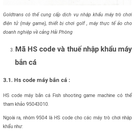
Ngoài ra, nhóm 9504 là HS code cho các máy trò chơi nhập
khẩu như:
Máy bắn bi (pin-table machine)
Máy bắn cá (fish shooting machine, fish game machine)
Máy bắn bóng (Balls shooting game)
Máy trò chơi mô phỏng quân sự
Ghế thực tế ảo (Virtual Reality seat/VR machine)
Máy gắp thú bông (claw machine, toy catcher)
Máy gắp kẹo (candy claw machine, candy grabber)
…
3.2. Thuế nhập khẩu:
Thuế nhập khẩu máy chơi golf 3D hay các loại máy game
thực tế ảo sẽ có thuế ưu đãi 20%, thuế VAT 10%.