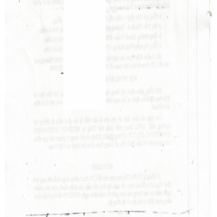
Goldtrans có thể cung cấp dịch vụ nhập khẩu máy trò chơi
điện tử (máy game), thiết bị chơi golf , máy thực tế ảo cho
doanh nghiệp về cảng Hải Phòng
Mã HS code và thuế nhập khẩu máy
bắn cá
3.1. Hs code máy bắn cá :
HS code máy bắn cá Fish shooting game machine có thể
tham khảo 95043010.