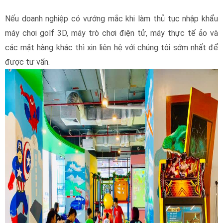
Hi vọng được hợp tác cùng Quý khách hàng.
Xem thêm bài viết khác:
Hỏi đáp: Về việc đăng ký kinh
doanh máy bắn cá (không cá độ, ăn tiền) khi thiết kế mở khu
vui chơi trẻ em