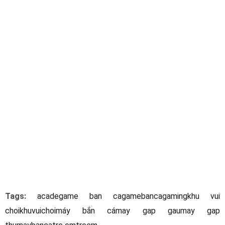
Tags:
acade
game ban ca
gamebanca
gaming
khu vui
choi
khuvuichoi
máy bắn cá
may gap gau
may gap
thu
maybanca
tre em
treem
Share Link:
Bài viết trước: THỦ TỤC XIN GIẤY PHÉP KINH DOANH
INTERNET, GAME, TRÒ CHƠI ĐIỆN TỬ
Bài viết kế tiếp: Mua máy bắn cá giá rẻ: giá cả & địa chỉ mua
tổng hợp
Related Posts