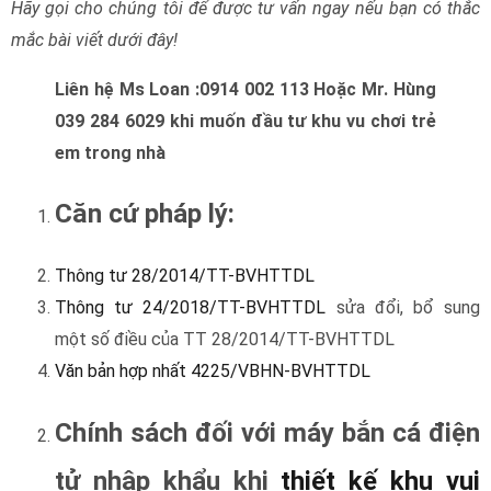
Chính sách đối với máy bắn cá điện
tử nhập khẩu khi
thiết kế khu vui
chơi
Máy trò chơi điện tử, máy và thiết bị thực tế ảo khi nhập
khẩu thuộc diện quản lý chuyên ngành của Bộ Văn hóa Thể
thao và Du lịch theo thông tư 28/2014/TT-BVHTTDL.
Cụ thể, khi nhập khẩu máy/thiết bị cần phải làm thủ tục thẩm
định nội dung hàng hóa nhập khẩu để được cấp phép nhập
khẩu (phụ lục 2, thông tư 24/2018/TT-BVHTTDL).
Cơ quan quản lý: Sở Văn hóa – Thể thao nơi doanh nghiệp có
trụ sở đăng ký kinh doanh. Sở sẽ thành lập hội đồng thẩm
định sản phẩm nhập khẩu.