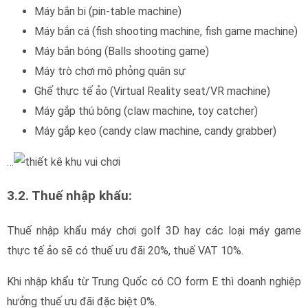
Khi nhập khẩu từ Trung Quốc có CO form E thì doanh nghiệp
hưởng thuế ưu đãi đặc biệt 0%.
Với kinh nghiệm nhiều năm làm thủ tục nhập khẩu hàng Trung
Quốc, Goldtrans có thể tư vấn chính xác để CO form E và bộ
hồ sơ của Quý khách hàng được hưởng ưu đãi thuế.
Thủ tục hải quan nhập khẩu máy
bắn cá:
Thủ tục hải quan:
Để thông quan một lô hàng máy trò chơi nói chung, cụ thể
như nhập khẩu máy chơi golf 3D, doanh nghiệp cần phải chuẩn
bị hồ sơ và làm các bước đầy đủ theo quy trình sau: