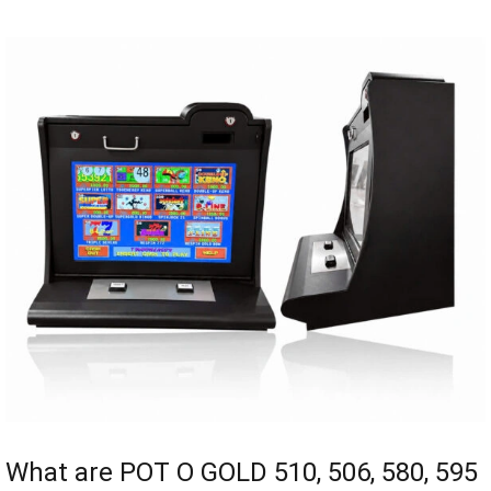
What are POT O GOLD 510, 506, 580, 595
Skill Game Machines? Decoding the
Hype in the US
28/07/2026
0 Comments