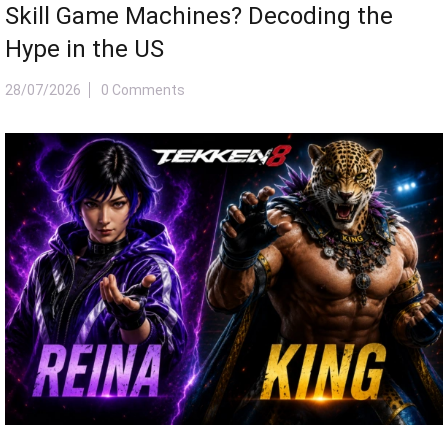
Reina Tekken 8 và King – Bóng Ma
Mishima Đối Đầu Huyền Thoại Mặt Nạ
Báo
27/07/2026
0 Comments