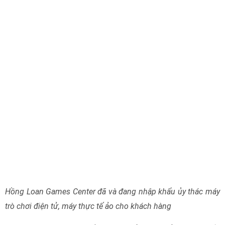
Hồng Loan Games Center đã và đang nhập khẩu ủy thác máy
trò chơi điện tử, máy thực tế ảo cho khách hàng
Hãy gọi cho chúng tôi để được tư vấn ngay nếu bạn có thắc
mắc bài viết dưới đây!
Liên hệ Ms Loan :0914 002 113 Hoặc Mr. Hùng
039 284 6029 khi muốn đầu tư khu vu chơi trẻ
em trong nhà
Căn cứ pháp lý:
Thông tư 28/2014/TT-BVHTTDL
Thông tư 24/2018/TT-BVHTTDL
sửa đổi, bổ sung
một số điều của TT 28/2014/TT-BVHTTDL
Văn bản hợp nhất 4225/VBHN-BVHTTDL