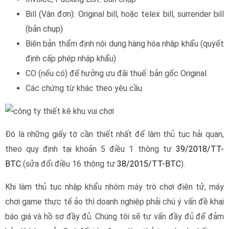
chơi game thực tế ảo thì doanh nghiệp phải chú ý vấn đề khai
báo giá và hồ sơ đầy đủ. Chúng tôi sẽ tư vấn đầy đủ để đảm
bảo lô hàng của Quý đối tác được làm thủ tục nhanh nhất.
Goldtrans nhận làm thủ tục trọn gói hàng máy chơi game, máy
trò chơi điện tử, thiết bị chơi golf từ kho tới kho cho doanh
nghiệp nhập khẩu. Chúng tôi cung cấp dịch vụ ủy thác nhập
khẩu, vận chuyển đường biển Hải Phòng/Cát Lái hoặc đường
bộ qua các cửa khẩu Móng Cái, Hữu Nghị cho các sản phẩm
thuộc quản lý Bộ Văn hóa.
Goldtrans cung cấp dịch vụ hỗ trợ:
Thủ tục nhập khẩu tranh, phù điêu
Thủ tục nhập khẩu tượng phật
Thủ tục nhập khẩu tác phẩm mỹ thuật ứng dụng