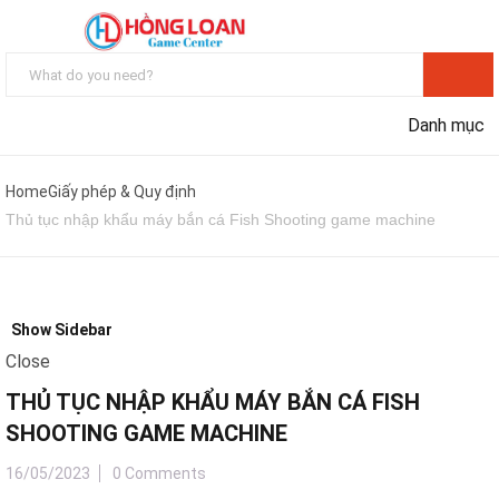
Danh mục
Home
Giấy phép & Quy định
Thủ tục nhập khẩu máy bắn cá Fish Shooting game machine
Show Sidebar
Close
THỦ TỤC NHẬP KHẨU MÁY BẮN CÁ FISH
SHOOTING GAME MACHINE
16/05/2023
0 Comments