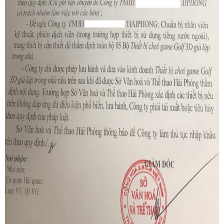
Bước 2: Doanh nghiệp làm thủ tục khai báo hải quan tại
chi cục, mở container và cơ quan hải quan niêm phong
mẫu hàng hóa cần thẩm định.
Bước 3: Chuẩn bị hồ sơ và mang mẫu tới Sở Văn hóa -
Thể thao để thẩm định nội dung. Sở Văn hóa ra biên bản
thẩm định nội dung, quyết định cấp phép nhập khẩu
Bước 4: Thông quan hàng hóa. Doanh nghiệp được phép
sử dụng, lưu hành sản phẩm trên thị trường