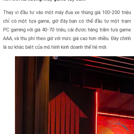
Thay vì đầu tư vào một máy đua xe thùng giá 100-200 triệu
chỉ có một tựa game, giờ đây bạn có thể đầu tư một trạm
PC gaming với giá 40-70 triệu, cài được hàng trăm tựa game
AAA, và thu phí theo giờ với mức giá cao hơn nhiều. Đây chính
là sự khác biệt của mô hình kinh doanh thế hệ mới.