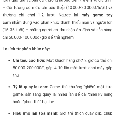
Máy gắp thú và bắn cá thường hướng đến trẻ em và gia đình
– đối tượng có mức chi tiêu thấp (10.000-20.000đ/lượt) và
thường chỉ chơi 1-2 lượt. Ngược lại,
máy game tay
cầm
nhắm đúng vào phân khúc thanh thiếu niên và người lớn
(15-35 tuổi) – những người có thu nhập ổn định và sẵn sàng
chi 50.000-100.000đ/giờ để trải nghiệm.
Lợi ích từ phân khúc này:
Chi tiêu cao hơn:
Một khách hàng chơi 2 giờ có thể chi
80.000-200.000đ, gấp 4-10 lần một lượt chơi máy gắp
thú.
Tỷ lệ quay lại cao:
Game thủ thường “ghiền” một tựa
game, sẵn sàng quay lại nhiều lần để cải thiện kỹ năng
hoặc “phục thù” bạn bè.
Hiệu ứng lan tỏa mạnh:
Giới trẻ thích quay clip, chụp