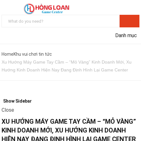
Danh mục
Home
Khu vui chơi tin tức
Xu Hướng Máy Game Tay Cầm – “Mỏ Vàng” Kinh Doanh Mới, Xu
Hướng Kinh Doanh Hiện Nay Đang Định Hình Lại Game Center
Show Sidebar
Close
XU HƯỚNG MÁY GAME TAY CẦM – “MỎ VÀNG”
KINH DOANH MỚI, XU HƯỚNG KINH DOANH
HIỆN NAY ĐANG ĐỊNH HÌNH LẠI GAME CENTER