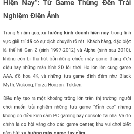
Hiện Nay”: Từ Game Thùng Đến Trải
Nghiệm Điện Ảnh
Trong 5 năm qua,
xu hướng kinh doanh hiện nay
trong lĩnh
vực giải trí đã có sự dịch chuyển rõ rệt. Khách hàng, đặc biệt
là thế hệ Gen Z (sinh 1997-2012) và Alpha (sinh sau 2010),
không còn bị thu hút bởi những chiếc máy game thùng đơn
điệu hay những màn hình 2D lỗi thời. Họ lớn lên cùng game
AAA, đồ họa 4K, và những tựa game đình đám như Black
Myth: Wukong, Forza Horizon, Tekken.
Điều này tạo ra một khoảng trống lớn trên thị trường: người
chơi muốn trải nghiệm những tựa game “đỉnh cao” nhưng
không có điều kiện sắm PC gaming hay console tại nhà. Và đó
chính là cơ hội vàng cho các game center, khu vui chơi biết
nắm bắt
xu hướng máy game tay cầm
.