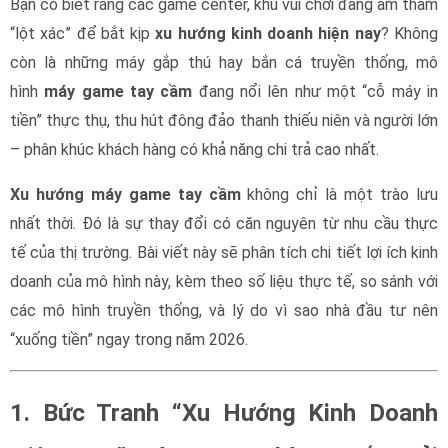
Bạn có biết rằng các game center, khu vui chơi đang âm thầm
“lột xác” để bắt kịp
xu hướng kinh doanh hiện nay
? Không
còn là những máy gắp thú hay bắn cá truyền thống, mô
hình
máy game tay cầm
đang nổi lên như một “cỗ máy in
tiền” thực thụ, thu hút đông đảo thanh thiếu niên và người lớn
– phân khúc khách hàng có khả năng chi trả cao nhất.
Xu hướng máy game tay cầm
không chỉ là một trào lưu
nhất thời. Đó là sự thay đổi có căn nguyên từ nhu cầu thực
tế của thị trường. Bài viết này sẽ phân tích chi tiết lợi ích kinh
doanh của mô hình này, kèm theo số liệu thực tế, so sánh với
các mô hình truyền thống, và lý do vì sao nhà đầu tư nên
“xuống tiền” ngay trong năm 2026.
1. Bức Tranh “Xu Hướng Kinh Doanh