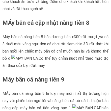
cho khách ăn trưa ,và tặng điểm cho khách khi khách hêt tiền
chơi và đã thua sạch sẽ.
MÁy bắn cá cập nhật nàng tiên 8
Máy bắn cá nàng tiên 8 bắn dương tiễn x300 rất mượt ,và cá
3 đuôi màu vàng ngự tiên cá chơi rất đem nhin 3D rất thật khi
bạn ngồi lên chiếc máy bắn cá chỉ muốn nán lại và không thể
bỏ đi
.Có thể tùy chỉnh nuốt nhả theo mức độ
ăn thua của bạn đặt máy
Máy bắn cá nàng tiên 9
MÁy bắn cá nàng tiên 9 là loại máy mới nhất thị trường hiện
nay với phiên bản ngư lôi và nàng tiên cá có cánh thuộc bản
nâng cấp máy bắn cá tiên vàng bạc 1-
Phiên