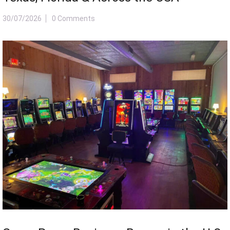
30/07/2026
0 Comments