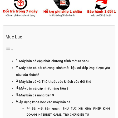
Mục Lục
Máy bắn cá cập nhật chương trình mới ra sao?
Máy bắn cá cài chương trình mới liệu có đáp ứng được yêu
cầu của khách?
Máy bắn cá và Thủ thuật câu khách của đối thủ
MÁy bắn cá cập nhật nàng tiên 8
Máy bắn cá nàng tiên 9
Áp dụng khoa học vào máy bắn cá
Bài viết liên quan: THỦ TỤC XIN GIẤY PHÉP KINH
DOANH INTERNET, GAME, TRÒ CHƠI ĐIỆN TỬ