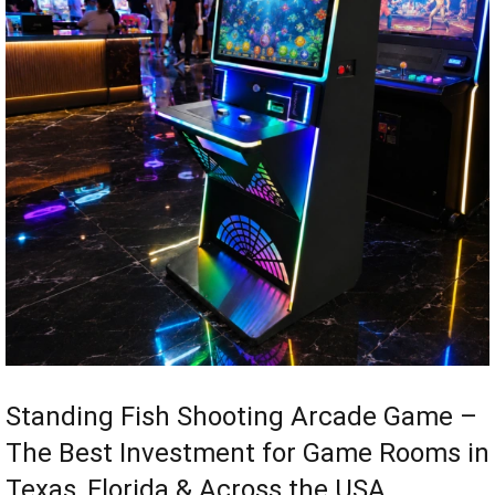
Standing Fish Shooting Arcade Game –
The Best Investment for Game Rooms in
Texas, Florida & Across the USA