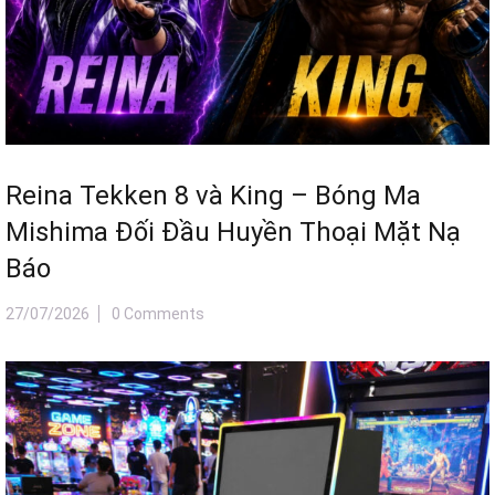
Reina Tekken 8 và King – Bóng Ma
Mishima Đối Đầu Huyền Thoại Mặt Nạ
Báo
27/07/2026
0 Comments