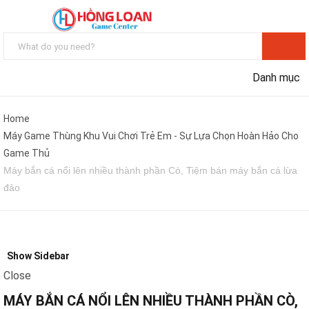
Danh mục
Home
Máy Game Thùng Khu Vui Chơi Trẻ Em - Sự Lựa Chọn Hoàn Hảo Cho
Game Thủ
Máy bắn cá nổi lên nhiều thành phần Cò, Tiệm bán máy bắn cá lừa
đảo
Show Sidebar
Close
MÁY BẮN CÁ NỔI LÊN NHIỀU THÀNH PHẦN CÒ,