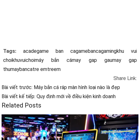
Tags:
acade
game ban ca
gamebanca
gaming
khu vui
choi
khuvuichoi
máy bắn cá
may gap gau
may gap
thu
maybanca
tre em
treem
Share Link:
Bài viết trước: Máy bắn cá ráp màn hình loại nào là đẹp
Bài viết kế tiếp: Quy định mới về điều kiện kinh doanh
Related Posts