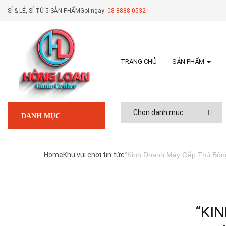
SỈ & LẺ, SỈ TỪ 5 SẢN PHẨM
Gọi ngay:
08-8888-0532
TRANG CHỦ
SẢN PHẨM
DANH MỤC
Home
Khu vui chơi tin tức
“Kinh Doanh Máy Gắp Thú Bông
“KI