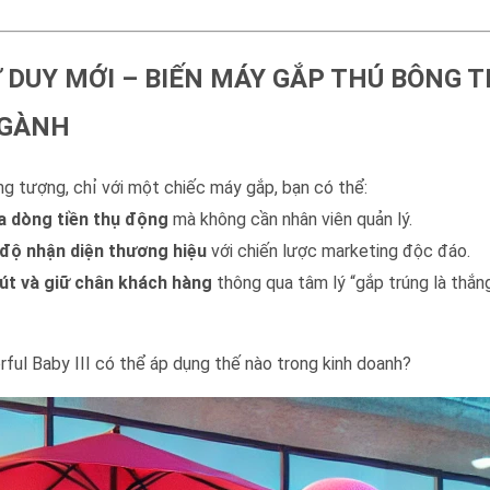
Ư DUY MỚI – BIẾN MÁY GẮP THÚ BÔNG
NGÀNH
g tượng, chỉ với một chiếc máy gắp, bạn có thể:
Ý tưởng độc đ
a dòng tiền thụ động
mà không cần nhân viên quản lý.
độ nhận diện thương hiệu
với chiến lược marketing độc đáo.
K
út và giữ chân khách hàng
thông qua tâm lý “gắp trúng là thắn
ới máy gắp thú
rful Baby III có thể áp dụng thế nào trong kinh doanh?