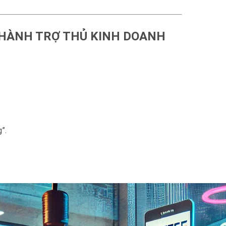
 THÀNH TRỢ THỦ KINH DOANH
áo Kinh doanh máy gắp thú bông
inh doanh độc lạ với máy gắp thú
g”.
Ý tưởng độc đáo kinh doanh máy gắp
Kinh doanh