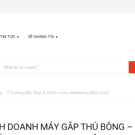
TIN TỨC
VỀ CHÚNG TÔI
 – Ý Tưởng Độc Đáo & Chiến Lược Marketing Đỉnh Cao!”
NH DOANH MÁY GẮP THÚ BÔNG –