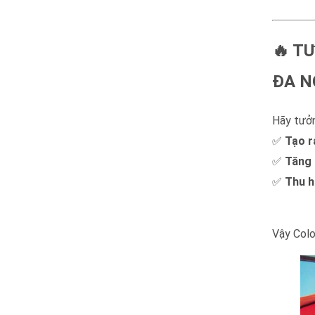
🔥 T
ĐA 
Hãy tưởn
✅
Tạo r
✅
Tăng 
✅
Thu h
độc lạ v
Vậy Colo