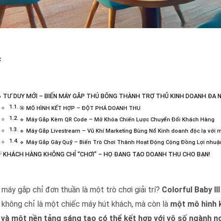
c
 TƯ DUY MỚI – BIẾN MÁY GẮP THÚ BÔNG THÀNH TRỢ THỦ KINH DOANH ĐA
🎯 MÔ HÌNH KẾT HỢP – ĐỘT PHÁ DOANH THU
🔹 Máy Gắp Kèm QR Code – Mở Khóa Chiến Lược Chuyển Đổi Khách Hàng
🔹 Máy Gắp Livestream – Vũ Khí Marketing Bùng Nổ Kinh doanh độc lạ với 
🔹 Máy Gắp Gây Quỹ – Biến Trò Chơi Thành Hoạt Động Cộng Đồng Lợi nhuậ
 KHÁCH HÀNG KHÔNG CHỈ “CHƠI” – HỌ ĐANG TẠO DOANH THU CHO BẠN!
anh máy gắp thú bông
 máy gắp chỉ đơn thuần là một trò chơi giải trí?
Colorful Baby III
 không chỉ là một chiếc máy hút khách, mà còn là
một mô hình k
 và một nền tảng sáng tạo có thể kết hợp với vô số ngành n