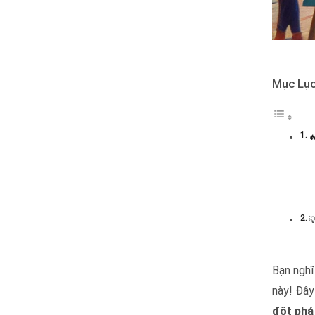
Mục Lụ


Kinh do
Bạn nghĩ
này! Đây
đột phá