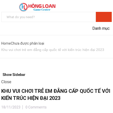
Danh mục
Home
Chưa được phân loại
Khu vui chơi trẻ em đẵng cấp quốc tế với kiến trúc hiện đại 2023
Show Sidebar
Close
KHU VUI CHƠI TRẺ EM ĐẴNG CẤP QUỐC TẾ VỚI
KIẾN TRÚC HIỆN ĐẠI 2023
18/11/2023
0 Comments