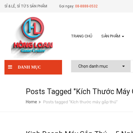
SỈ & LẺ, SỈ TỪ 5 SẢN PHẨM
Gọi ngay:
08-8888-0532
TRANG CHỦ
SẢN PHẨM
DANH MỤC
Posts Tagged "Kích Thước Máy 
Home
Posts tagged "Kích thước máy gắp thú"