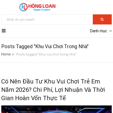
Danh mục
Posts Tagged "Khu Vui Chơi Trong Nhà"
Home
Posts tagged "Khu vui chơi trong nhà"
Có Nên Đầu Tư Khu Vui Chơi Trẻ Em
Năm 2026? Chi Phí, Lợi Nhuận Và Thời
Gian Hoàn Vốn Thực Tế