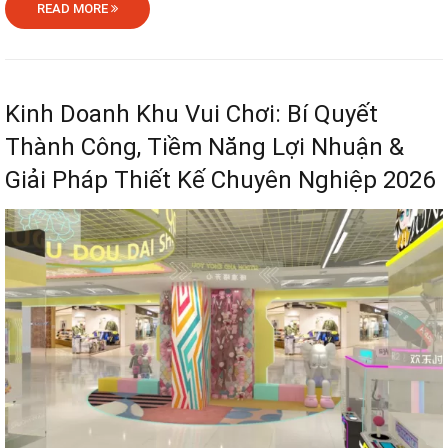
READ MORE
Kinh Doanh Khu Vui Chơi: Bí Quyết
Thành Công, Tiềm Năng Lợi Nhuận &
Giải Pháp Thiết Kế Chuyên Nghiệp 2026