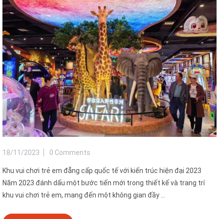
18/11/2023
0 Comments
Khu vui chơi trẻ em đẵng cấp quốc tế với kiến trúc hiện đại 2023
Năm 2023 đánh dấu một bước tiến mới trong thiết kế và trang trí
khu vui chơi trẻ em, mang đến một không gian đầy ...