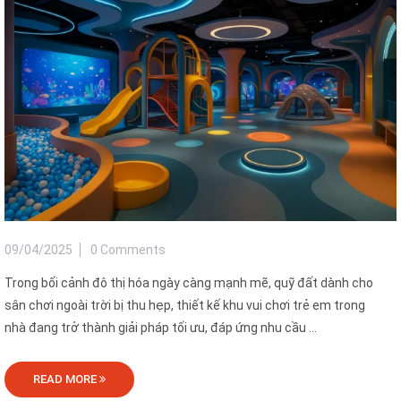
09/04/2025
0 Comments
Trong bối cảnh đô thị hóa ngày càng mạnh mẽ, quỹ đất dành cho
sân chơi ngoài trời bị thu hẹp, thiết kế khu vui chơi trẻ em trong
nhà đang trở thành giải pháp tối ưu, đáp ứng nhu cầu ...
READ MORE