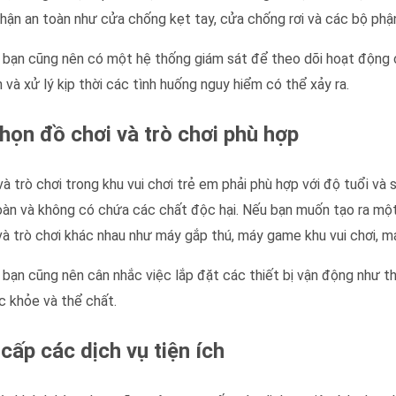
hận an toàn như cửa chống kẹt tay, cửa chống rơi và các bộ phận
, bạn cũng nên có một hệ thống giám sát để theo dõi hoạt động c
n và xử lý kịp thời các tình huống nguy hiểm có thể xảy ra.
họn đồ chơi và trò chơi phù hợp
và trò chơi trong khu vui chơi trẻ em phải phù hợp với độ tuổi và
toàn và không có chứa các chất độc hại. Nếu bạn muốn tạo ra một 
và trò chơi khác nhau như máy gắp thú, máy game khu vui chơi,
, bạn cũng nên cân nhắc việc lắp đặt các thiết bị vận động như 
c khỏe và thể chất.
cấp các dịch vụ tiện ích