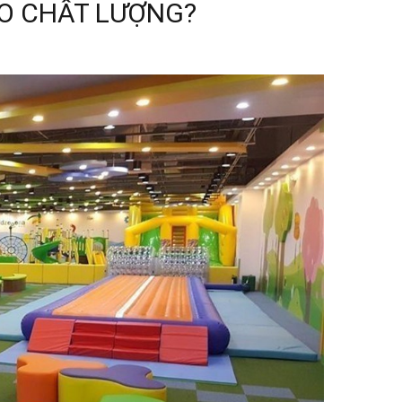
ẢO CHẤT LƯỢNG?