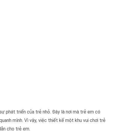
 sự phát triển của trẻ nhỏ. Đây là nơi mà trẻ em có
uanh mình. Vì vậy, việc thiết kế một khu vui chơi trẻ
dẫn cho trẻ em.