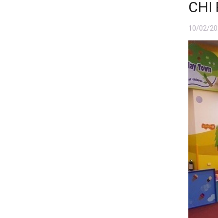
CHI
10/02/20