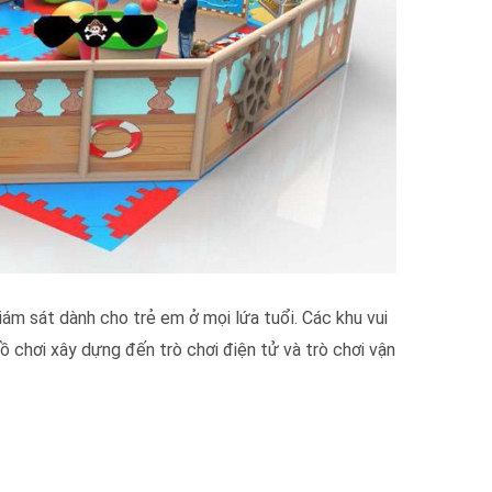
giám sát dành cho trẻ em ở mọi lứa tuổi. Các khu vui
ồ chơi xây dựng đến trò chơi điện tử và trò chơi vận