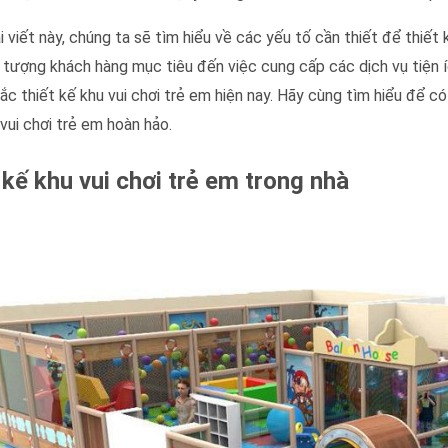
i viết này, chúng ta sẽ tìm hiểu về các yếu tố cần thiết để thiết
 tượng khách hàng mục tiêu đến việc cung cấp các dịch vụ tiện í
ắc thiết kế khu vui chơi trẻ em hiện nay. Hãy cùng tìm hiểu để c
vui chơi trẻ em hoàn hảo.
 kế khu vui chơi trẻ em
trong nhà