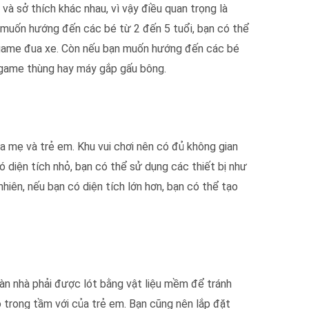
và sở thích khác nhau, vì vậy điều quan trọng là
n muốn hướng đến các bé từ 2 đến 5 tuổi, bạn có thể
y game đua xe. Còn nếu bạn muốn hướng đến các bé
y game thùng hay máy gắp gấu bông.
ha mẹ và trẻ em. Khu vui chơi nên có đủ không gian
 diện tích nhỏ, bạn có thể sử dụng các thiết bị như
iên, nếu bạn có diện tích lớn hơn, bạn có thể tạo
àn nhà phải được lót bằng vật liệu mềm để tránh
 trong tầm với của trẻ em. Bạn cũng nên lắp đặt