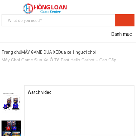
Danh mục
Trang chủ
MÁY GAME ĐUA XE
Đua xe 1 người chơi
Máy Chơi Game Đua Xe Ô Tô Fast Hello Carbot – Cao Cấp
Watch video