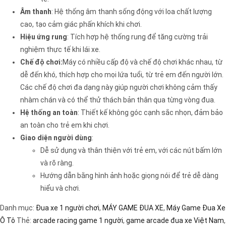
Âm thanh
: Hệ thống âm thanh sống động với loa chất lượng
cao, tạo cảm giác phấn khích khi chơi.
Hiệu ứng rung
: Tích hợp hệ thống rung để tăng cường trải
nghiệm thực tế khi lái xe.
Chế độ chơi:
Máy có nhiều cấp độ và chế độ chơi khác nhau, từ
dễ đến khó, thích hợp cho mọi lứa tuổi, từ trẻ em đến người lớn.
Các chế độ chơi đa dạng này giúp người chơi không cảm thấy
nhàm chán và có thể thử thách bản thân qua từng vòng đua.
Hệ thống an toàn
: Thiết kế không góc cạnh sắc nhọn, đảm bảo
an toàn cho trẻ em khi chơi.
Giao diện người dùng
:
Dễ sử dụng và thân thiện với trẻ em, với các nút bấm lớn
và rõ ràng.
Hướng dẫn bằng hình ảnh hoặc giọng nói để trẻ dễ dàng
hiểu và chơi.
Danh mục:
Đua xe 1 người chơi
,
MÁY GAME ĐUA XE
,
Máy Game Đua Xe
Ô Tô
Thẻ:
arcade racing game 1 người
,
game arcade đua xe Việt Nam
,