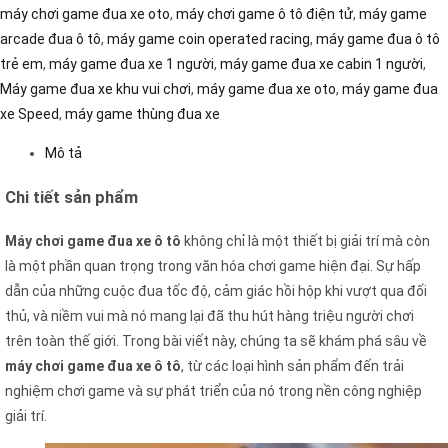
máy chơi game đua xe oto
,
máy chơi game ô tô điện tử
,
máy game
arcade đua ô tô
,
máy game coin operated racing
,
máy game đua ô tô
trẻ em
,
máy game đua xe 1 người
,
máy game đua xe cabin 1 người
,
Máy game đua xe khu vui chơi
,
máy game đua xe oto
,
máy game đua
xe Speed
,
máy game thùng đua xe
Mô tả
Chi tiết sản phẩm
Máy chơi game đua xe ô tô
không chỉ là một thiết bị giải trí mà còn
là một phần quan trọng trong văn hóa chơi game hiện đại. Sự hấp
dẫn của những cuộc đua tốc độ, cảm giác hồi hộp khi vượt qua đối
thủ, và niềm vui mà nó mang lại đã thu hút hàng triệu người chơi
trên toàn thế giới. Trong bài viết này, chúng ta sẽ khám phá sâu về
máy chơi game đua xe ô tô
, từ các loại hình sản phẩm đến trải
nghiệm chơi game và sự phát triển của nó trong nền công nghiệp
giải trí.