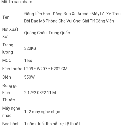
Mô Tả sản phẩm
Đồng tiền Hoạt Động Đua Xe Arcade Máy Lái Xe Trau
Tên
Dồi Đạo Mô Phỏng Cho Vui Chơi Giải Trí Công Viên
Nơi Xuất
Quảng Châu, Trung Quốc
Xứ
Trọng
320KG
lượng
MOQ
1 Bộ
Kích thước
L209 * W207 * H202 CM
Điện
550W
Đóng gói
Kích
2.17*2.08*2.11 M
Thước
Máy nghe
1 -2 máy nghe nhạc
nhạc
Bảo hành
1 năm, tuổi thọ hỗ trợ kỹ thuật