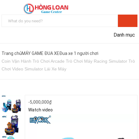
Danh mục
Trang chủ
MÁY GAME ĐUA XE
Đua xe 1 người chơi
Coin Vận Hành Trò Chơi Arcade Trò Chơi Máy Racing Simulator Trò
Chơi Video Simulator Lái Xe Máy
-
5,000,000
₫
Watch video