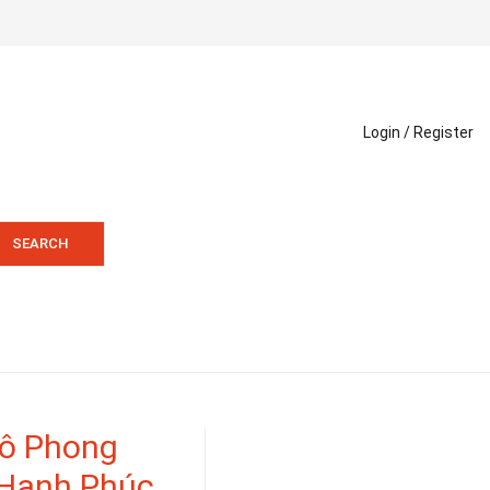
Login /
Register
SEARCH
ô Phong
 Hạnh Phúc