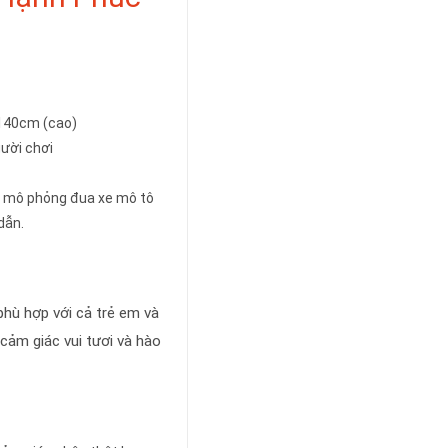
 140cm (cao)
ười chơi
ể mô phỏng đua xe mô tô
dẫn.
phù hợp với cả trẻ em và
 cảm giác vui tươi và hào