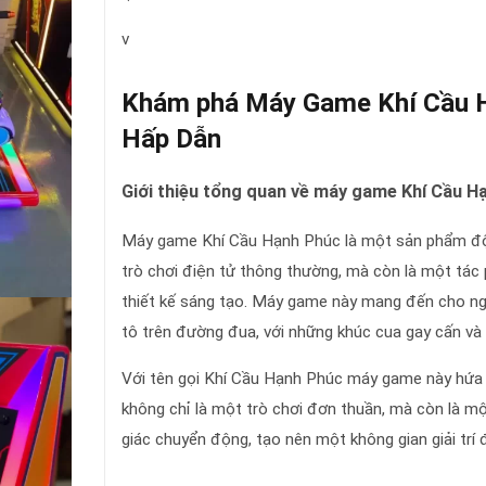
v
Khám phá Máy Game Khí Cầu H
Hấp Dẫn
Giới thiệu tổng quan về máy game Khí Cầu H
Máy game Khí Cầu Hạnh Phúc là một sản phẩm độc
trò chơi điện tử thông thường, mà còn là một tác
thiết kế sáng tạo. Máy game này mang đến cho ng
tô trên đường đua, với những khúc cua gay cấn và
Với tên gọi Khí Cầu Hạnh Phúc máy game này hứa h
không chỉ là một trò chơi đơn thuần, mà còn là mộ
giác chuyển động, tạo nên một không gian giải trí