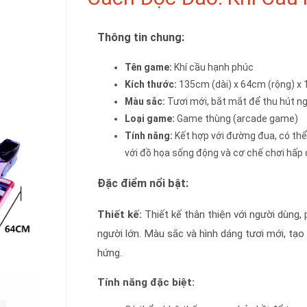
Thông tin chung:
Tên game:
Khí cầu hạnh phúc
Kích thước:
135cm (dài) x 64cm (rộng) x
Màu sắc:
Tươi mới, bắt mắt để thu hút ng
Loại game:
Game thùng (arcade game)
Tính năng:
Kết hợp với đường đua, có th
với đồ họa sống động và cơ chế chơi hấp 
Đặc điểm nổi bật:
Thiết kế:
Thiết kế thân thiện với người dùng, 
người lớn. Màu sắc và hình dáng tươi mới, tạo
hứng.
Tính năng đặc biệt: