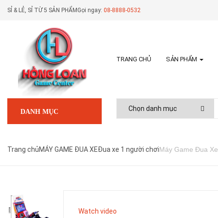
SỈ & LẺ, SỈ TỪ 5 SẢN PHẨM
Gọi ngay:
08-8888-0532
TRANG CHỦ
SẢN PHẨM
DANH MỤC
Trang chủ
MÁY GAME ĐUA XE
Đua xe 1 người chơi
Máy Game Đua Xe 
Watch video