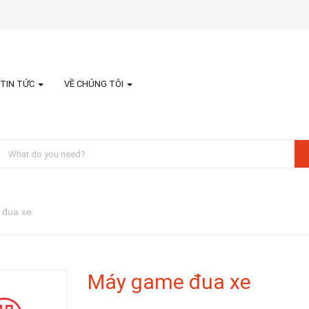
TIN TỨC
VỀ CHÚNG TÔI
 đua xe
Máy game đua xe