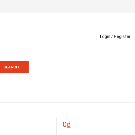
Login /
Register
SEARCH
0
₫