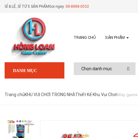
SỈ & LẺ, SỈ TỪ 5 SẢN PHẨM
Gọi ngay:
08-8888-0532
TRANG CHỦ
SẢN PHẨM
DANH MỤC
Trang chủ
KHU VUI CHƠI TRONG NHÀ
Thiết Kế Khu Vui Chơi
Máy game