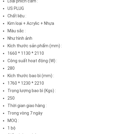
Loại phích cắm
:
US PLUG
Chất liệu
:
Kim loại + Acrylic + Nhựa
Màu sắc
:
Như hình ảnh
Kích thước sản phẩm (mm)
:
1660 * 1130 * 2110
Công suất hoạt động (W)
:
280
Kích thước bao bì (mm)
:
1760 * 1230 * 2210
Trọng lượng bao bì (Kgs)
:
250
Thời gian giao hàng
:
Trong vòng 7 ngày
MOQ
:
1 bộ