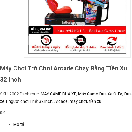
Máy Chơi Trò Chơi Arcade Chạy Bằng Tiền Xu
32 Inch
SKU:
2002
Danh mục:
MÁY GAME ĐUA XE
,
Máy Game Đua Xe Ô Tô
,
Đua
xe 1 người chơi
Thẻ:
32 inch
,
Arcade
,
máy chơi
,
tiền xu
0
₫
Mô tả