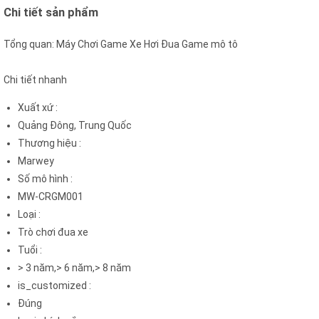
Chi tiết sản phẩm
Tổng quan: Máy Chơi Game Xe Hơi Đua Game mô tô
Chi tiết nhanh
Xuất xứ
:
Quảng Đông, Trung Quốc
Thương hiệu
:
Marwey
Số mô hình
:
MW-CRGM001
Loại
:
Trò chơi đua xe
Tuổi
:
> 3 năm,> 6 năm,> 8 năm
is_customized
:
Đúng