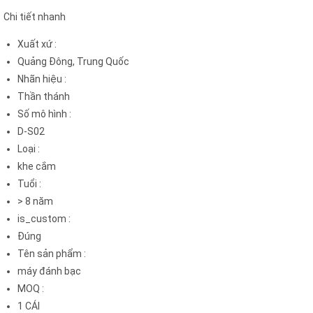
Chi tiết nhanh
Xuất xứ
:
Quảng Đông, Trung Quốc
Nhãn hiệu
:
Thần thánh
Số mô hình
:
D-S02
Loại
:
khe cắm
Tuổi
:
> 8 năm
is_custom
:
Đúng
Tên sản phẩm
:
máy đánh bạc
MOQ
:
1 CÁI