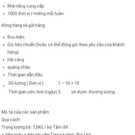
Khả năng cung cấp
1000 đơn vị / miếng mỗi tuần
đóng hàng và gửi hàng
Bưu kiện
Gói tiêu chuẩn (hoặc có thể đóng gói theo yêu cầu của khách
hàng)
Hải cảng
quảng châu
Thời gian dẫn đầu:
Số lượng ( Đơn vị )
1 – 10
> 10
Thời gian ước tính (ngày)
5
sẽ được thương lượng
Mô tả của các sản phẩm
Quy cách:
Trọng lượng bộ: 7,5KG / bộ Tấm đế
+ tấm màu + dây chuyền Trọng lượng: 2kg / bộ