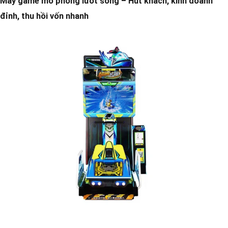
Máy game mô phỏng lướt sóng – Hút khách, kinh doanh
đỉnh, thu hồi vốn nhanh