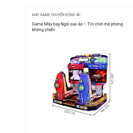
MÁY GAME CHUYỂN ĐỘNG 4D
Game Máy bay Ngôi sao ảo – Trò chơi mô phỏng
không chiến