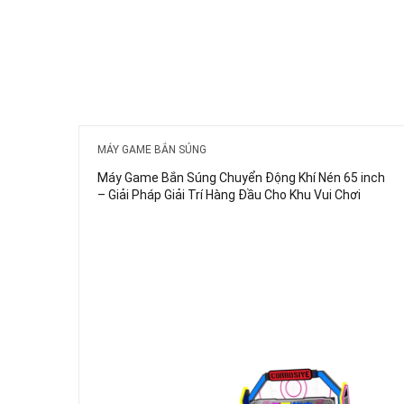
MÁY GAME BẮN SÚNG
Máy Game Bắn Súng Chuyển Động Khí Nén 65 inch
– Giải Pháp Giải Trí Hàng Đầu Cho Khu Vui Chơi