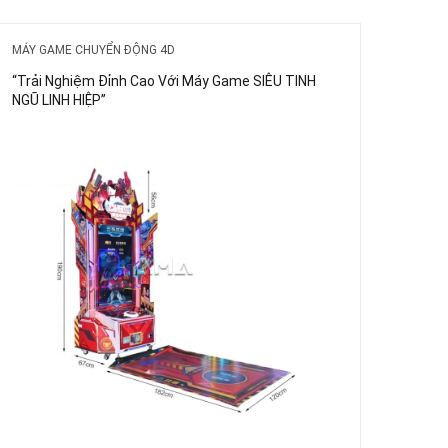
MÁY GAME CHUYỂN ĐỘNG 4D
“Trải Nghiệm Đỉnh Cao Với Máy Game SIÊU TINH
NGŨ LINH HIỆP”