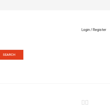
Login /
Register
SEARCH