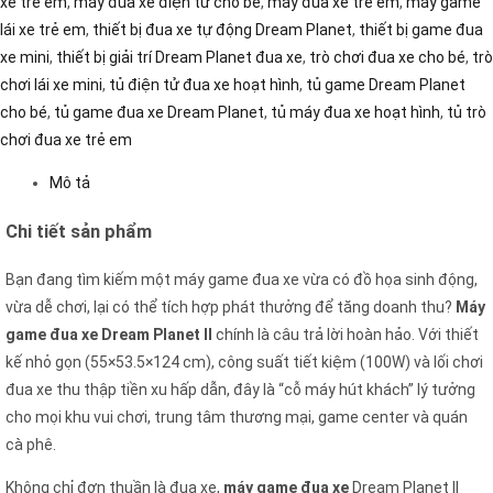
xe trẻ em
,
máy đua xe điện tử cho bé
,
máy đua xe trẻ em
,
máy game
lái xe trẻ em
,
thiết bị đua xe tự động Dream Planet
,
thiết bị game đua
xe mini
,
thiết bị giải trí Dream Planet đua xe
,
trò chơi đua xe cho bé
,
trò
chơi lái xe mini
,
tủ điện tử đua xe hoạt hình
,
tủ game Dream Planet
cho bé
,
tủ game đua xe Dream Planet
,
tủ máy đua xe hoạt hình
,
tủ trò
chơi đua xe trẻ em
Mô tả
Chi tiết sản phẩm
Bạn đang tìm kiếm một máy game đua xe vừa có đồ họa sinh động,
vừa dễ chơi, lại có thể tích hợp phát thưởng để tăng doanh thu?
Máy
game đua xe Dream Planet II
chính là câu trả lời hoàn hảo. Với thiết
kế nhỏ gọn (55×53.5×124 cm), công suất tiết kiệm (100W) và lối chơi
đua xe thu thập tiền xu hấp dẫn, đây là “cỗ máy hút khách” lý tưởng
cho mọi khu vui chơi, trung tâm thương mại, game center và quán
cà p
hê.
Không chỉ đơn thuần là đua xe,
máy game đua xe
Dream Planet II