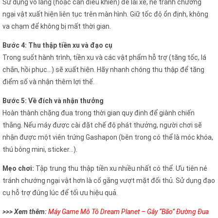
Sử dụng vô lăng (hoặc cần điều khiển) để lái xe, né tránh chướng
ngại vật xuất hiện liên tục trên màn hình. Giữ tốc độ ổn định, không
va chạm để không bị mất thời gian.
Bước 4: Thu thập tiền xu và đạo cụ
Trong suốt hành trình, tiền xu và các vật phẩm hỗ trợ (tăng tốc, lá
chắn, hồi phục…) sẽ xuất hiện. Hãy nhanh chóng thu thập để tăng
điểm số và nhận thêm lợi thế.
Bước 5: Về đích và nhận thưởng
Hoàn thành chặng đua trong thời gian quy định để giành chiến
thắng. Nếu máy được cài đặt chế độ phát thưởng, người chơi sẽ
nhận được một viên trứng Gashapon (bên trong có thể là móc khóa,
thú bông mini, sticker…).
Mẹo chơi:
Tập trung thu thập tiền xu nhiều nhất có thể. Ưu tiên né
tránh chướng ngại vật hơn là cố gắng vượt mặt đối thủ. Sử dụng đạo
cụ hỗ trợ đúng lúc để tối ưu hiệu quả.
>>> Xem thêm:
Máy Game Mô Tô Dream Planet – Gây “Bão” Đường Đua