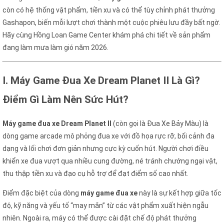
còn có hệ thống vật phẩm, tiền xu và có thể tùy chỉnh phát thưởng
Gashapon, biến mỗi lượt chơi thành một cuộc phiêu lưu đầy bất ngờ.
Hãy cùng Hồng Loan Game Center khám phá chi tiết về sản phẩm
đang làm mưa làm gió năm 2026.
I. Máy Game Đua Xe Dream Planet II Là Gì?
Điểm Gì Làm Nên Sức Hút?
Máy game đua xe Dream Planet II
(còn gọi là Đua Xe Bảy Màu) là
dòng game arcade mô phỏng đua xe với đồ họa rực rỡ, bối cảnh đa
dạng và lối chơi đơn giản nhưng cực kỳ cuốn hút. Người chơi điều
khiển xe đua vượt qua nhiều cung đường, né tránh chướng ngại vật,
thu thập tiền xu và đạo cụ hỗ trợ để đạt điểm số cao nhất.
Điểm đặc biệt của dòng
máy game đua xe
này là sự kết hợp giữa tốc
độ, kỹ năng và yếu tố “may mắn” từ các vật phẩm xuất hiện ngẫu
nhiên. Ngoài ra, máy có thể được cài đặt chế độ phát thưởng