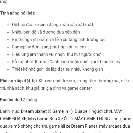
mới.
Tính năng nổi bật:
Đồ họa đua xe sinh động, màu sắc bắt mắt
Nhiều bản đồ và đường đua hấp dẫn
Hệ thống vật phẩm và tiền xu tăng tính tương tác
Gameplay đơn giản, phù hợp với trẻ em
Hiệu ứng âm thanh vui nhộn, thu hút người chơi
Hỗ trợ phát thưởng Gashapon hoặc chơi giải trí thuần túy
Thiết kế nhỏ gọn, dễ lắp đặt tại nhiều không gian
Phù hợp lắp đặt tại:
Khu vui chơi trẻ em, trung tâm thương mại, siêu
thị, nhà sách, khu giải trí gia đình và game center.
Bảo hành:
12 tháng.
Danh mục:
Dream planet (8 Game in 1)
,
Đua xe 1 người chơi
,
MÁY
GAME ĐUA XE
,
Máy Game Đua Xe Ô Tô
,
MÁY GAME THÙNG
Thẻ:
game
đua xe mô phỏng cho trẻ
,
game lái xe Dream Planet
,
máy arcade đua