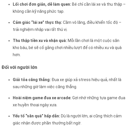
Lối chơi đơn giản, dễ làm quen:
Bé chỉ cần lái xe và thu thập –
không cần kỹ năng phức tạp.
Cảm giác “lái xe” thực thụ:
Cầm vô lăng, điều khiển tốc độ –
trải nghiệm nhập vai rất thú vị.
Thu thập tiền xu và nhận quà:
Mỗi lần chơi là một cuộc săn
kho báu, bé sẽ cố gắng chơi nhiều lượt để có nhiều xu và quà
hơn.
Đối với người lớn
Giải tỏa căng thẳng:
Đua xe giúp xả stress hiệu quả, nhất là
sau những giờ làm việc căng thẳng.
Hoài niệm game đua xe arcade:
Gợi nhớ những tựa game đua
xe huyền thoại ngày xưa.
Yếu tố “săn quà” hấp dẫn:
Dù là người lớn, ai cũng thích cảm
giác nhận được phần thưởng bất ngờ.