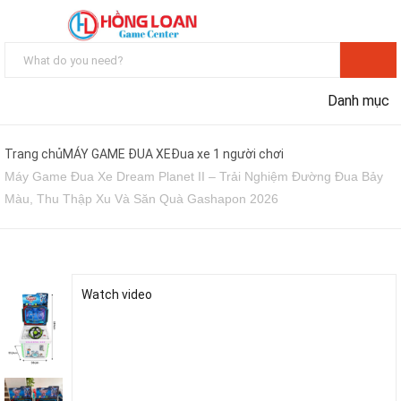
Danh mục
Trang chủ
MÁY GAME ĐUA XE
Đua xe 1 người chơi
Máy Game Đua Xe Dream Planet II – Trải Nghiệm Đường Đua Bảy
Màu, Thu Thập Xu Và Săn Quà Gashapon 2026
Watch video