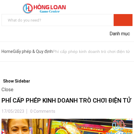
Danh mục
Home
Giấy phép & Quy định
Phí cấp phép kinh doanh trò chơi điện tử
Show Sidebar
Close
PHÍ CẤP PHÉP KINH DOANH TRÒ CHƠI ĐIỆN TỬ
17/05/2023
0 Comments