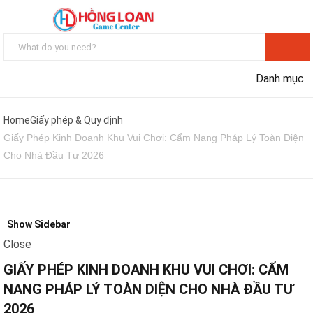
Danh mục
Home
Giấy phép & Quy định
Giấy Phép Kinh Doanh Khu Vui Chơi: Cẩm Nang Pháp Lý Toàn Diện
Cho Nhà Đầu Tư 2026
Show Sidebar
Close
GIẤY PHÉP KINH DOANH KHU VUI CHƠI: CẨM
NANG PHÁP LÝ TOÀN DIỆN CHO NHÀ ĐẦU TƯ
2026