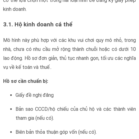
có thể lựa chọn một trong hai loại hình để đăng ký giấy phép
kinh doanh.
3.1. Hộ kinh doanh cá thể
giấy phép kinh doanh
Mô hình này phù hợp với các khu vui chơi quy mô nhỏ, trong
nhà, chưa có nhu cầu mở rộng thành chuỗi hoặc có dưới 10
lao động. Hồ sơ đơn giản, thủ tục nhanh gọn, tối ưu các nghĩa
vụ về kế toán và thuế.
.
Hồ sơ cần chuẩn bị:
giấy phép kinh doanh
Giấy đề nghị đăng
ký hộ kinh doanh (theo mẫu).
Bản sao CCCD/hộ chiếu của chủ hộ và các thành viên
tham gia (nếu có).
Biên bản thỏa thuận góp vốn (nếu có).