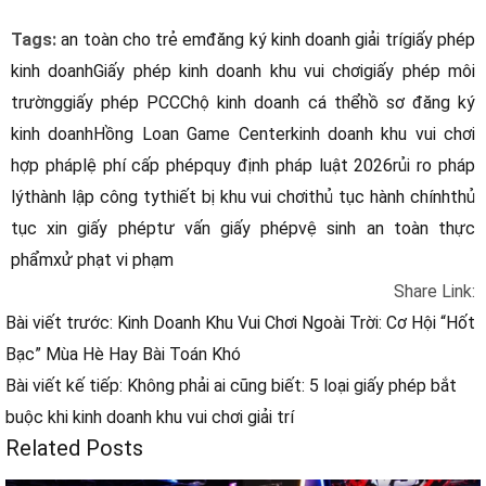
Tags:
an toàn cho trẻ em
đăng ký kinh doanh giải trí
giấy phép
kinh doanh
Giấy phép kinh doanh khu vui chơi
giấy phép môi
trường
giấy phép PCCC
hộ kinh doanh cá thể
hồ sơ đăng ký
kinh doanh
Hồng Loan Game Center
kinh doanh khu vui chơi
hợp pháp
lệ phí cấp phép
quy định pháp luật 2026
rủi ro pháp
lý
thành lập công ty
thiết bị khu vui chơi
thủ tục hành chính
thủ
tục xin giấy phép
tư vấn giấy phép
vệ sinh an toàn thực
phẩm
xử phạt vi phạm
Share Link:
Bài viết trước: Kinh Doanh Khu Vui Chơi Ngoài Trời: Cơ Hội “Hốt
Bạc” Mùa Hè Hay Bài Toán Khó
Bài viết kế tiếp: Không phải ai cũng biết: 5 loại giấy phép bắt
buộc khi kinh doanh khu vui chơi giải trí
Related Posts