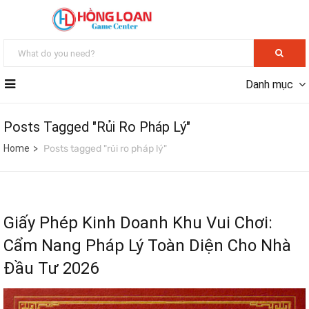
Danh mục
Posts Tagged "rủi Ro Pháp Lý"
Home
Posts tagged "rủi ro pháp lý"
Giấy Phép Kinh Doanh Khu Vui Chơi:
Cẩm Nang Pháp Lý Toàn Diện Cho Nhà
Đầu Tư 2026