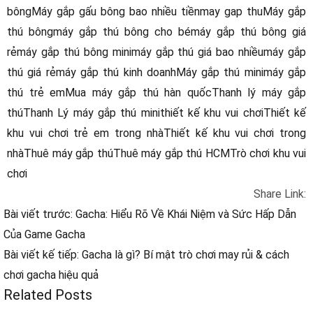
bông
Máy gắp gấu bông bao nhiều tiền
may gap thu
Máy gắp
thú bông
máy gắp thú bông cho bé
máy gắp thú bông giá
rẻ
máy gắp thú bông mini
máy gắp thú giá bao nhiều
máy gắp
thú giá rẻ
máy gắp thú kinh doanh
Máy gắp thú mini
máy gắp
thú trẻ em
Mua máy gắp thú hàn quốc
Thanh lý máy gắp
thú
Thanh Lý máy gắp thú mini
thiết kế khu vui chơi
Thiết kế
khu vui chơi trẻ em trong nhà
Thiết kế khu vui chơi trong
nhà
Thuê máy gắp thú
Thuê máy gắp thú HCM
Trò chơi khu vui
chơi
Share Link:
Bài viết trước: Gacha: Hiểu Rõ Về Khái Niệm và Sức Hấp Dẫn
Của Game Gacha
Bài viết kế tiếp: Gacha là gì? Bí mật trò chơi may rủi & cách
chơi gacha hiệu quả
Related Posts