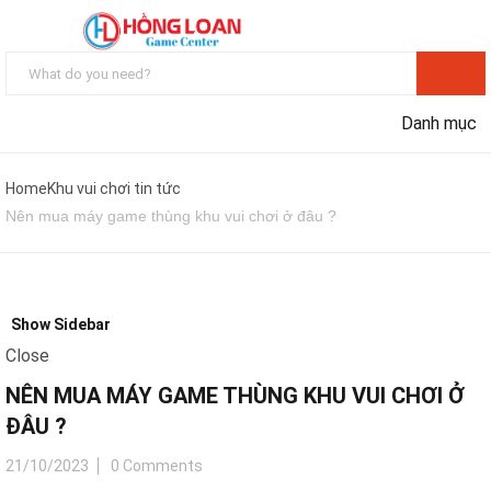
Danh mục
Home
Khu vui chơi tin tức
Nên mua máy game thùng khu vui chơi ở đâu ?
Show Sidebar
Close
NÊN MUA MÁY GAME THÙNG KHU VUI CHƠI Ở
ĐÂU ?
21/10/2023
0 Comments