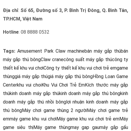
Địa chỉ
:
Số 65, Đường số 3, P. Bình Trị Đông, Q. Bình Tân,
TP.HCM, Việt Nam
Hotline
: 08 8888 0532
Tags:
Amusement Park Claw machine
bán máy gắp thú
bán
máy gắp thú bông
Claw crane
công suất máy gắp thú
công ty
thiết kế khu vui chơi
Công ty thiết kế khu vui chơi trẻ em
game
thùng
giá máy gắp thú
giá máy gắp thú bông
Hồng Loan Game
Center
khu vui choi
Khu Vui Chơi Trẻ Em
Kích thước máy gắp
thú
kinh doanh máy gắp thú
kinh doanh máy gắp thú bông
kinh
doanh máy gắp thú nhồi bông
lợi nhuận kinh doanh máy gắp
thú bông
Máy chơi game thùng 2 người
Máy chơi game trẻ
em
máy game khu vui chơi
Máy game khu vui chơi trẻ em
Máy
game siêu thị
Máy game thùng
may gap gau
máy gắp gấu