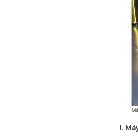
Má
I. Má