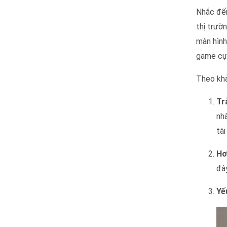
Nhắc đ
thị trườ
màn hình
game cự
Theo khả
Tr
nh
tà
Hơ
đâ
Yế