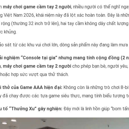
ến
máy chơi game cầm tay 2 người
, nhiều người có thể nghĩ nga
ng Việt Nam 2026, khái niệm này đã lột xác hoàn toàn. Đây là n
 rộng (thường 32 inch trở lên), hai tay cầm không dây chất lượng 
c khủng.
o sát từ các khu vui chơi lớn, dòng sản phẩm này đang làm mưa l
ải nghiệm “Console tại gia” nhưng mang tính cộng đồng (2 n
à,
máy chơi game cầm tay 2 người
cho phép bạn bè, người yêu, 
i hoặc hợp sức vượt qua thử thách.
i thở của Game AAA hiện đại:
Không còn là những trò chơi 8-bit
y đã chạy được các tựa game siêu thực, mang tính biểu tượng t
u tố “Thưởng Xu” gây nghiện:
Đây mới là linh hồn giúp “bom tấn