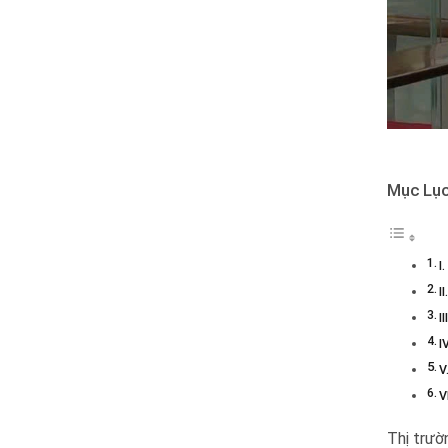
Mục Lụ
I
I
I
I
V
V
Thị trườ