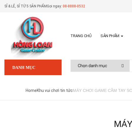
SỈ & LẺ, SỈ TỪ 5 SẢN PHẨM
Gọi ngay:
08-8888-0532
TRANG CHỦ
SẢN PHẨM
DANH MỤC
Home
Khu vui chơi tin tức
MÁY CHƠI GAME CẦM TAY SO
MÁY