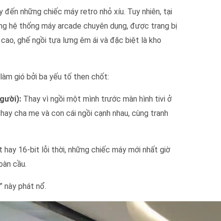
y đến những chiếc máy retro nhỏ xíu. Tuy nhiên, tại
hững hệ thống máy arcade chuyên dụng, được trang bị
cao, ghế ngồi tựa lưng êm ái và đặc biệt là kho
àm gió bởi ba yếu tố then chốt:
gười):
Thay vì ngồi một mình trước màn hình tivi ở
hay cha mẹ và con cái ngồi cạnh nhau, cùng tranh
 hay 16-bit lỗi thời, những chiếc máy mới nhất giờ
oàn cầu.
” này phát nổ.