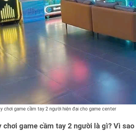
y chơi game cầm tay 2 người hiện đại cho game center
y chơi game cầm tay 2 người là gì? Vì sao