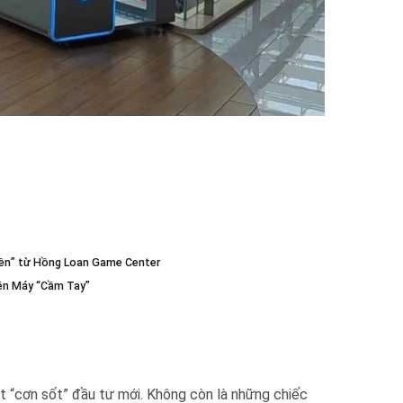
yền” từ Hồng Loan Game Center
rên Máy “Cầm Tay”
ột “cơn sốt” đầu tư mới. Không còn là những chiếc