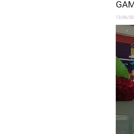
GAM
13/06/20