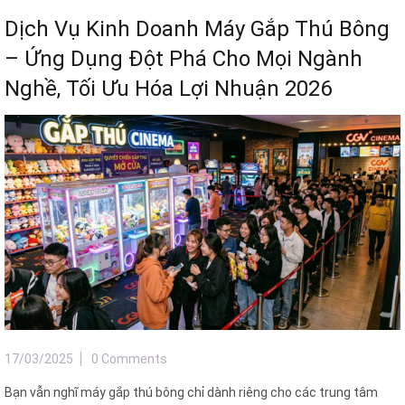
Dịch Vụ Kinh Doanh Máy Gắp Thú Bông
– Ứng Dụng Đột Phá Cho Mọi Ngành
Nghề, Tối Ưu Hóa Lợi Nhuận 2026
17/03/2025
0 Comments
Bạn vẫn nghĩ máy gắp thú bông chỉ dành riêng cho các trung tâm