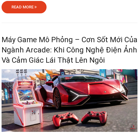
READ MORE
Máy Game Mô Phỏng – Cơn Sốt Mới Của
Ngành Arcade: Khi Công Nghệ Điện Ảnh
Và Cảm Giác Lái Thật Lên Ngôi