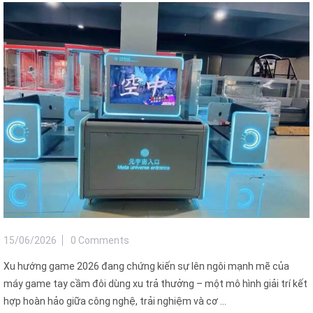
15/06/2026
0 Comments
Xu hướng game 2026 đang chứng kiến sự lên ngôi mạnh mẽ của
máy game tay cầm đôi dùng xu trả thưởng – một mô hình giải trí kết
hợp hoàn hảo giữa công nghệ, trải nghiệm và cơ ...