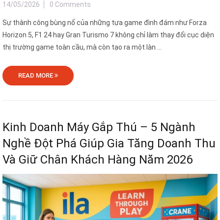
14/05/2026
0 Comments
Sự thành công bùng nổ của những tựa game đình đám như Forza
Horizon 5, F1 24 hay Gran Turismo 7 không chỉ làm thay đổi cục diện
thị trường game toàn cầu, mà còn tạo ra một làn ...
READ MORE
Kinh Doanh Máy Gắp Thú – 5 Ngành
Nghề Đột Phá Giúp Gia Tăng Doanh Thu
Và Giữ Chân Khách Hàng Năm 2026