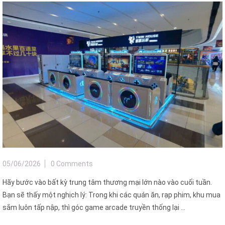
05/06/2026
0 Comments
Hãy bước vào bất kỳ trung tâm thương mại lớn nào vào cuối tuần.
Bạn sẽ thấy một nghịch lý: Trong khi các quán ăn, rạp phim, khu mua
sắm luôn tấp nập, thì góc game arcade truyền thống lại ...