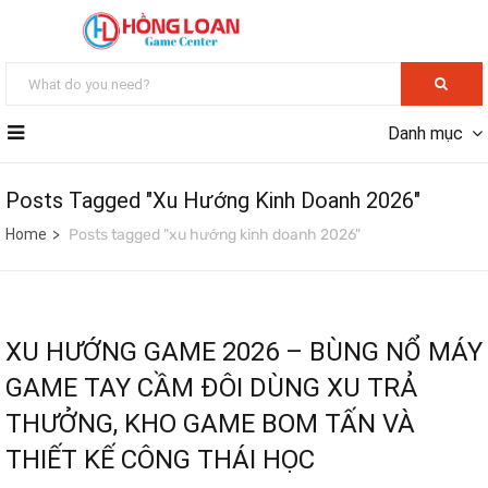
Danh mục
Posts Tagged "xu Hướng Kinh Doanh 2026"
Home
Posts tagged "xu hướng kinh doanh 2026"
XU HƯỚNG GAME 2026 – BÙNG NỔ MÁY
GAME TAY CẦM ĐÔI DÙNG XU TRẢ
THƯỞNG, KHO GAME BOM TẤN VÀ
THIẾT KẾ CÔNG THÁI HỌC