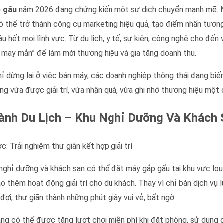
 gấu
năm 2026 đang chứng kiến một sự dịch chuyển mạnh mẽ. Ng
ó thể trở thành công cụ marketing hiệu quả, tạo điểm nhấn tươn
ầu hết mọi lĩnh vực. Từ du lịch, y tế, sự kiện, công nghệ cho đến 
 may mắn” để làm mới thương hiệu và gia tăng doanh thu.
ỉ dừng lại ở việc bán máy, các doanh nghiệp thông thái đang bi
ng vừa được giải trí, vừa nhận quà, vừa ghi nhớ thương hiệu một 
ành Du Lịch – Khu Nghỉ Dưỡng Và Khách 
c: Trải nghiệm thư giãn kết hợp giải trí
nghỉ dưỡng và khách sạn có thể đặt máy gắp gấu tại khu vực loun
ạo thêm hoạt động giải trí cho du khách. Thay vì chỉ bán dịch vụ l
 đợi, thư giãn thành những phút giây vui vẻ, bất ngờ.
ng có thể được tặng lượt chơi miễn phí khi đặt phòng, sử dụng d