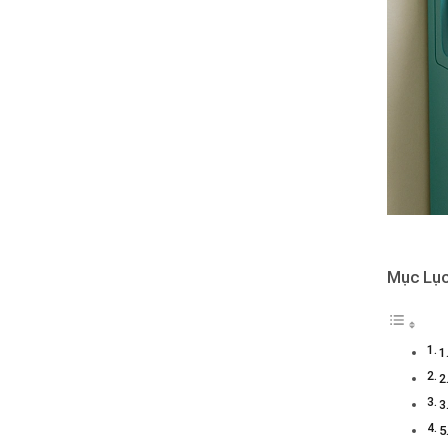
Mục Lụ
1
2
3
5