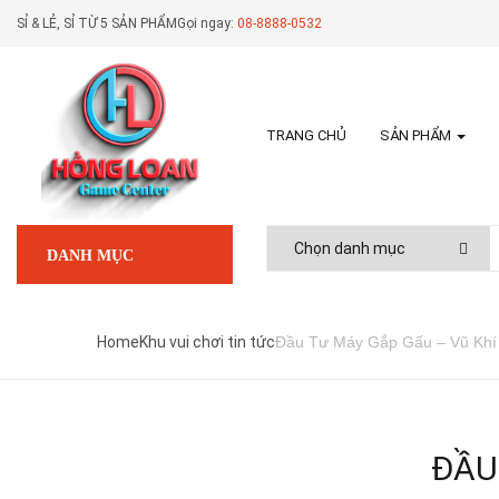
SỈ & LẺ, SỈ TỪ 5 SẢN PHẨM
Gọi ngay:
08-8888-0532
TRANG CHỦ
SẢN PHẨM
DANH MỤC
Home
Khu vui chơi tin tức
Đầu Tư Máy Gắp Gấu – Vũ Khí
ĐẦU