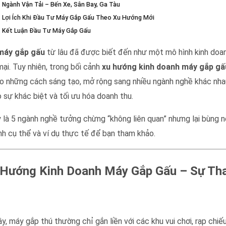
. Ngành Vận Tải – Bến Xe, Sân Bay, Ga Tàu
. Lợi Ích Khi Đầu Tư Máy Gắp Gấu Theo Xu Hướng Mới
. Kết Luận Đầu Tư Máy Gắp Gấu
máy gắp gấu
từ lâu đã được biết đến như một mô hình kinh doan
ại. Tuy nhiên, trong bối cảnh
xu hướng kinh doanh máy gắp gấ
o những cách sáng tạo, mở rộng sang nhiều ngành nghề khác nhau
o sự khác biệt và tối ưu hóa doanh thu.
 là 5 ngành nghề tưởng chừng “không liên quan” nhưng lại bùng 
nh cụ thể và ví dụ thực tế để bạn tham khảo.
 Hướng Kinh Doanh Máy Gắp Gấu – Sự Tha
y, máy gắp thú thường chỉ gắn liền với các khu vui chơi, rạp chiế