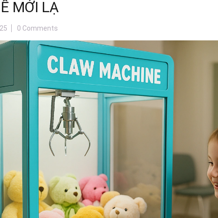
Ề MỚI LẠ
25
0 Comments