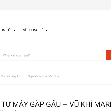
TIN TỨC
VỀ CHÚNG TÔI
 Marketing Cho 5 Ngành Nghề Mới Lạ
 TƯ MÁY GẮP GẤU – VŨ KHÍ MA