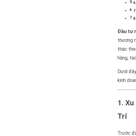
6
7
8
Đầu tư 
thương m
thác the
hàng, tạ
Dưới đây
kinh doa
1. Xu
Trí
Trước đâ