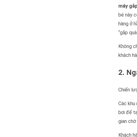
máy gắp
bé này c
hàng ở h
“gắp quà
Không ch
khách hà
2. Ng
Chiến lượ
Các khu 
bơi để t
gian chờ
Khách hà