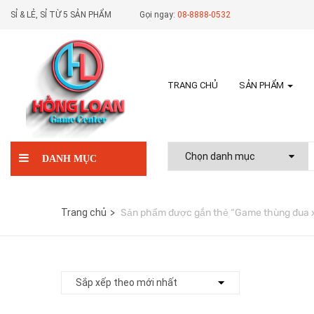
SỈ & LẺ, SỈ TỪ 5 SẢN PHẨM
Gọi ngay:
08-8888-0532
TRANG CHỦ
SẢN PHẨM
DANH MỤC
Trang chủ
Sản phẩm được gắn thẻ “Game thùng đua xe