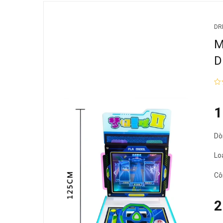
DR
M
D
1
Dò
Lo
Cô
2