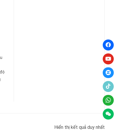
ều
 độ
g
Hiển thị kết quả duy nhất