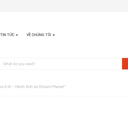
TIN TỨC
VỀ CHÚNG TÔI
 ô tô - Hành tinh ảo Dream Planet”