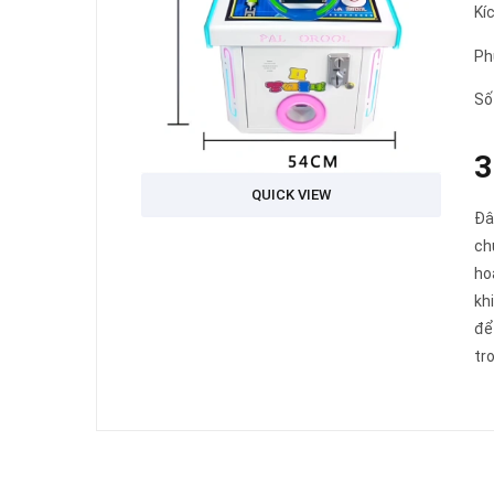
Kí
Ph
Số
3
QUICK VIEW
Đâ
ch
ho
kh
để
tr