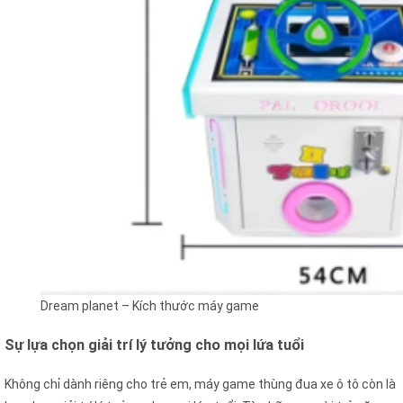
Dream planet – Kích thước máy game
Sự lựa chọn giải trí lý tưởng cho mọi lứa tuổi
Không chỉ dành riêng cho trẻ em, máy game thùng đua xe ô tô còn là