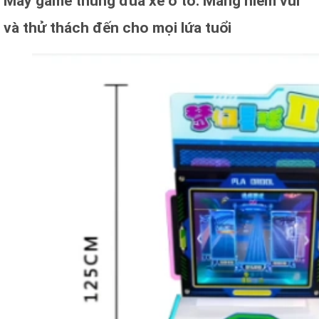
Máy game thùng đua xe ô tô: Mang niềm vui
và thử thách đến cho mọi lứa tuổi