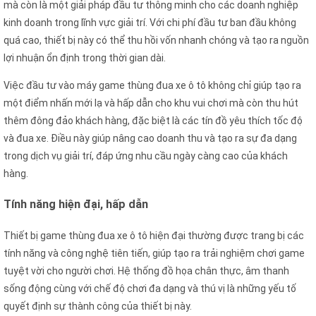
mà còn là một giải pháp đầu tư thông minh cho các doanh nghiệp
kinh doanh trong lĩnh vực giải trí. Với chi phí đầu tư ban đầu không
quá cao, thiết bị này có thể thu hồi vốn nhanh chóng và tạo ra nguồn
lợi nhuận ổn định trong thời gian dài.
Việc đầu tư vào máy game thùng đua xe ô tô không chỉ giúp tạo ra
một điểm nhấn mới lạ và hấp dẫn cho khu vui chơi mà còn thu hút
thêm đông đảo khách hàng, đặc biệt là các tín đồ yêu thích tốc độ
và đua xe. Điều này giúp nâng cao doanh thu và tạo ra sự đa dạng
trong dịch vụ giải trí, đáp ứng nhu cầu ngày càng cao của khách
hàng.
Tính năng hiện đại, hấp dẫn
Thiết bị game thùng đua xe ô tô hiện đại thường được trang bị các
tính năng và công nghệ tiên tiến, giúp tạo ra trải nghiệm chơi game
tuyệt vời cho người chơi. Hệ thống đồ họa chân thực, âm thanh
sống động cùng với chế độ chơi đa dạng và thú vị là những yếu tố
quyết định sự thành công của thiết bị này.