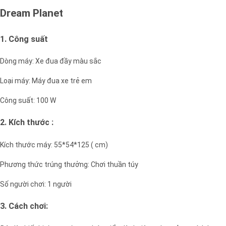
Dream Planet
1. Công suất
Dòng máy: Xe đua đầy màu sắc
Loại máy: Máy đua xe trẻ em
Công suất: 100 W
2. Kích thước :
Kích thước máy: 55*54*125 ( cm)
Phương thức trúng thưởng: Chơi thuần túy
Số người chơi: 1 người
3. Cách chơi: