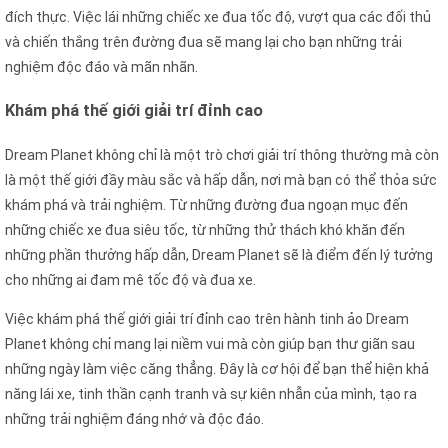
đích thực. Việc lái những chiếc xe đua tốc độ, vượt qua các đối thủ
và chiến thắng trên đường đua sẽ mang lại cho bạn những trải
nghiệm độc đáo và mãn nhãn.
Khám phá thế giới giải trí đỉnh cao
Dream Planet không chỉ là một trò chơi giải trí thông thường mà còn
là một thế giới đầy màu sắc và hấp dẫn, nơi mà bạn có thể thỏa sức
khám phá và trải nghiệm. Từ những đường đua ngoạn mục đến
những chiếc xe đua siêu tốc, từ những thử thách khó khăn đến
những phần thưởng hấp dẫn, Dream Planet sẽ là điểm đến lý tưởng
cho những ai đam mê tốc độ và đua xe.
Việc khám phá thế giới giải trí đỉnh cao trên hành tinh ảo Dream
Planet không chỉ mang lại niềm vui mà còn giúp bạn thư giãn sau
những ngày làm việc căng thẳng. Đây là cơ hội để bạn thể hiện khả
năng lái xe, tinh thần cạnh tranh và sự kiên nhẫn của mình, tạo ra
những trải nghiệm đáng nhớ và độc đáo.