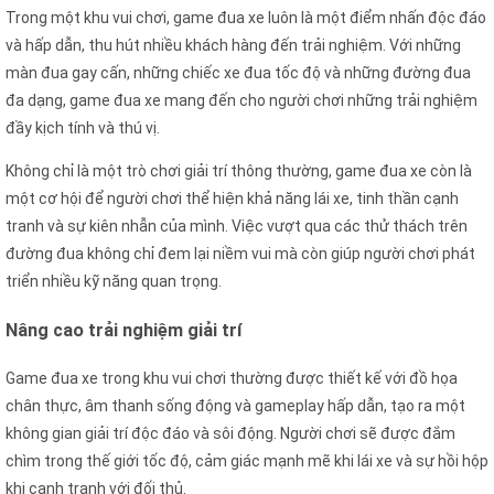
Trong một khu vui chơi, game đua xe luôn là một điểm nhấn độc đáo
và hấp dẫn, thu hút nhiều khách hàng đến trải nghiệm. Với những
màn đua gay cấn, những chiếc xe đua tốc độ và những đường đua
đa dạng, game đua xe mang đến cho người chơi những trải nghiệm
đầy kịch tính và thú vị.
Không chỉ là một trò chơi giải trí thông thường, game đua xe còn là
một cơ hội để người chơi thể hiện khả năng lái xe, tinh thần cạnh
tranh và sự kiên nhẫn của mình. Việc vượt qua các thử thách trên
đường đua không chỉ đem lại niềm vui mà còn giúp người chơi phát
triển nhiều kỹ năng quan trọng.
Nâng cao trải nghiệm giải trí
Game đua xe trong khu vui chơi thường được thiết kế với đồ họa
chân thực, âm thanh sống động và gameplay hấp dẫn, tạo ra một
không gian giải trí độc đáo và sôi động. Người chơi sẽ được đắm
chìm trong thế giới tốc độ, cảm giác mạnh mẽ khi lái xe và sự hồi hộp
khi cạnh tranh với đối thủ.