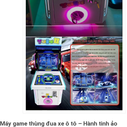
Máy game thùng đua xe ô tô – Hành tinh ảo