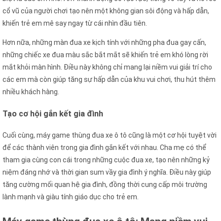
cổ vũ của người chơi tạo nên một không gian sôi động và hấp dẫn,
khiến trẻ em mê say ngay từ cái nhìn đầu tiên.
Hơn nữa, những màn đua xe kịch tính với những pha đua gay cấn,
những chiếc xe đua màu sắc bắt mắt sẽ khiến trẻ em khó lòng rời
mắt khỏi màn hình. Điều này không chỉ mang lại niềm vui giải trí cho
các em mà còn giúp tăng sự hấp dẫn của khu vui chơi, thu hút thêm
nhiều khách hàng.
Tạo cơ hội gắn kết gia đình
Cuối cùng, máy game thùng đua xe ô tô cũng là một cơ hội tuyệt vời
để các thành viên trong gia đình gắn kết với nhau. Cha mẹ có thể
tham gia cùng con cái trong những cuộc đua xe, tạo nên những kỷ
niệm đáng nhớ và thời gian sum vầy gia đình ý nghĩa. Điều này giúp
tăng cường mối quan hệ gia đình, đồng thời cung cấp môi trường
lành mạnh và giàu tính giáo dục cho trẻ em.