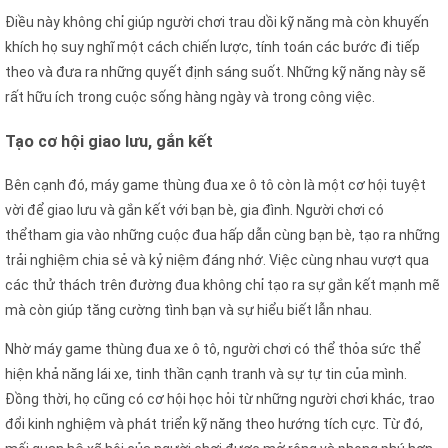
Điều này không chỉ giúp người chơi trau dồi kỹ năng mà còn khuyến
khích họ suy nghĩ một cách chiến lược, tính toán các bước đi tiếp
theo và đưa ra những quyết định sáng suốt. Những kỹ năng này sẽ
rất hữu ích trong cuộc sống hàng ngày và trong công việc.
Tạo cơ hội giao lưu, gắn kết
Bên cạnh đó, máy game thùng đua xe ô tô còn là một cơ hội tuyệt
vời để giao lưu và gắn kết với bạn bè, gia đình. Người chơi có
thểtham gia vào những cuộc đua hấp dẫn cùng bạn bè, tạo ra những
trải nghiệm chia sẻ và kỷ niệm đáng nhớ. Việc cùng nhau vượt qua
các thử thách trên đường đua không chỉ tạo ra sự gắn kết mạnh mẽ
mà còn giúp tăng cường tình bạn và sự hiểu biết lẫn nhau.
Nhờ máy game thùng đua xe ô tô, người chơi có thể thỏa sức thể
hiện khả năng lái xe, tinh thần cạnh tranh và sự tự tin của mình.
Đồng thời, họ cũng có cơ hội học hỏi từ những người chơi khác, trao
đổi kinh nghiệm và phát triển kỹ năng theo hướng tích cực. Từ đó,