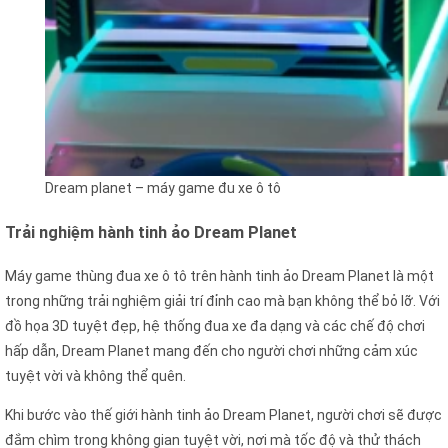
Dream planet – máy game đu xe ô tô
Trải nghiệm hành tinh ảo Dream Planet
Máy game thùng đua xe ô tô trên hành tinh ảo Dream Planet là một
trong những trải nghiệm giải trí đỉnh cao mà bạn không thể bỏ lỡ. Với
đồ họa 3D tuyệt đẹp, hệ thống đua xe đa dạng và các chế độ chơi
hấp dẫn, Dream Planet mang đến cho người chơi những cảm xúc
tuyệt vời và không thể quên.
Khi bước vào thế giới hành tinh ảo Dream Planet, người chơi sẽ được
đắm chìm trong không gian tuyệt vời, nơi mà tốc độ và thử thách