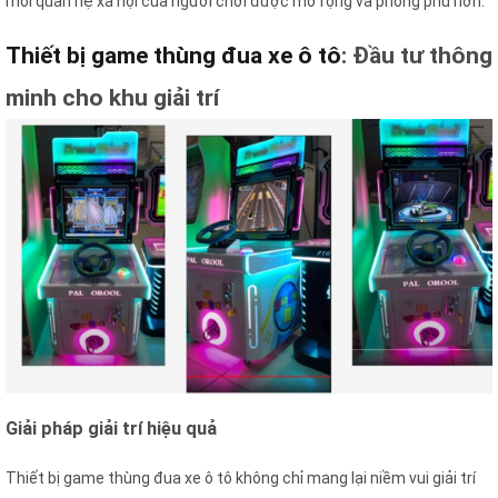
mối quan hệ xã hội của người chơi được mở rộng và phong phú hơn.
Thiết bị game thùng đua xe ô tô
: Đầu tư thông
minh cho khu giải trí
Giải pháp giải trí hiệu quả
Thiết bị game thùng đua xe ô tô không chỉ mang lại niềm vui giải trí