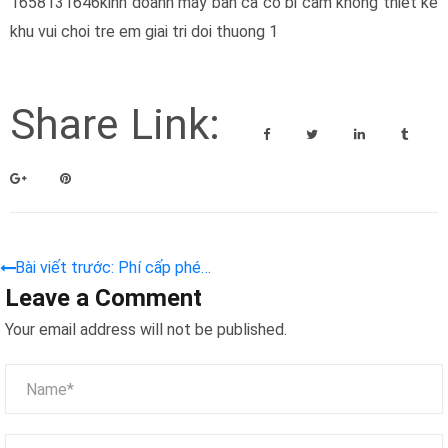
1658131646kinh doanh may ban ca co bi cam khong thiet ke
khu vui choi tre em giai tri doi thuong 1
Share Link:
Bài viết trước: Phí cấp phép
Leave a Comment
kinh doanh trò chơi điện tử
Your email address will not be published.