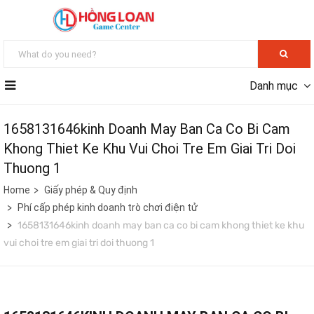
Danh mục
1658131646kinh Doanh May Ban Ca Co Bi Cam
Khong Thiet Ke Khu Vui Choi Tre Em Giai Tri Doi
Thuong 1
Home
Giấy phép & Quy định
Phí cấp phép kinh doanh trò chơi điện tử
1658131646kinh doanh may ban ca co bi cam khong thiet ke khu
vui choi tre em giai tri doi thuong 1