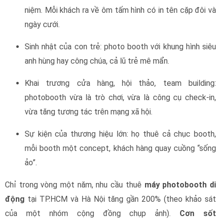
niệm. Mỗi khách ra về ôm tấm hình có in tên cặp đôi và
ngày cưới.
Sinh nhật của con trẻ: photo booth với khung hình siêu
anh hùng hay công chúa, cả lũ trẻ mê mẩn.
Khai trương cửa hàng, hội thảo, team building:
photobooth vừa là trò chơi, vừa là công cụ check-in,
vừa tăng tương tác trên mạng xã hội.
Sự kiện của thương hiệu lớn: họ thuê cả chục booth,
mỗi booth một concept, khách hàng quay cuồng “sống
ảo”.
Chỉ trong vòng một năm, nhu cầu thuê
máy photobooth di
động
tại TP.HCM và Hà Nội tăng gần 200% (theo khảo sát
của một nhóm cộng đồng chụp ảnh).
Cơn sốt