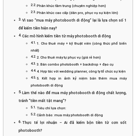
Phân khúc tầm trung (chuyên nghiệp hơn)
Phân khúc cao cấp (dân pro, phục vụ sự kiện lớn)
Vì sao “mua máy photobooth di động” lại là lựa chọn số 1
để kiếm tiền hiện nay?
Các mô hình kiếm tiền từ máy photobooth di động
1. Cho thuê máy + kỹ thuật viên (công thức phổ biến
nhất)
2. Cho thuê máy tự phục vụ (giá rẻ hơn)
3. Bán combo photobooth + backdrop + đạo cụ
4. Hợp tác với wedding planner, công ty tổ chức sự kiện
5. Kết hợp in ảnh kỷ niệm bán thêm mua máy
photobooth di động
Làm thế nào để mua máy photobooth di động chất lượng,
tránh “tiền mất tật mang”?
Tiêu chí lựa chọn:
Cảnh báo: mua máy photobooth di động
Thực tế lợi nhuận – Ai đã kiếm bộn tiền từ cơn sốt
photobooth?