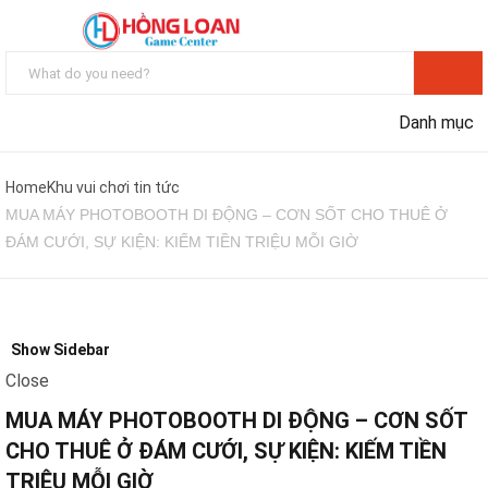
Danh mục
Home
Khu vui chơi tin tức
MUA MÁY PHOTOBOOTH DI ĐỘNG – CƠN SỐT CHO THUÊ Ở
ĐÁM CƯỚI, SỰ KIỆN: KIẾM TIỀN TRIỆU MỖI GIỜ
Show Sidebar
Close
MUA MÁY PHOTOBOOTH DI ĐỘNG – CƠN SỐT
CHO THUÊ Ở ĐÁM CƯỚI, SỰ KIỆN: KIẾM TIỀN
TRIỆU MỖI GIỜ