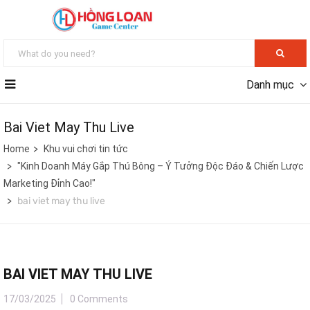
Danh mục
Bai Viet May Thu Live
Home
Khu vui chơi tin tức
"Kinh Doanh Máy Gắp Thú Bông – Ý Tưởng Độc Đáo & Chiến Lược
Marketing Đỉnh Cao!"
bai viet may thu live
BAI VIET MAY THU LIVE
17/03/2025
0 Comments