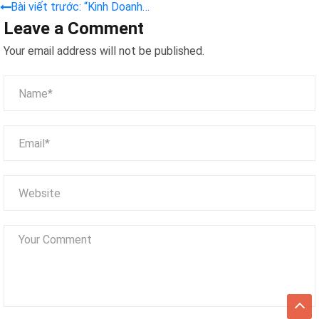
Bài viết trước: “Kinh Doanh
Leave a Comment
Máy Gắp Thú Bông – Ý
Tưởng Độc Đáo & Chiến
Your email address will not be published.
Lược Marketing Đỉnh Cao!”