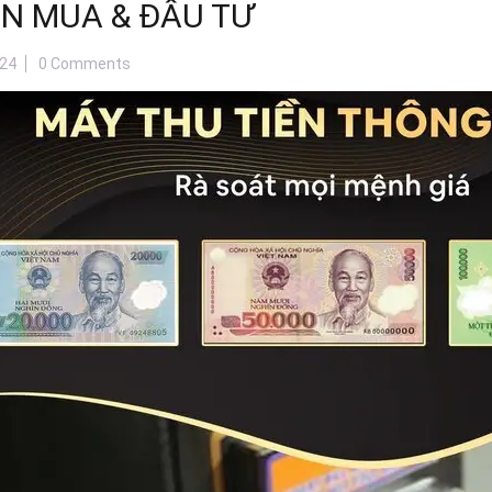
N MUA & ĐẦU TƯ
24
0 Comments