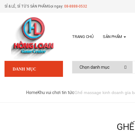
SỈ & LẺ, SỈ TỪ 5 SẢN PHẨM
Gọi ngay:
08-8888-0532
TRANG CHỦ
SẢN PHẨM
DANH MỤC
Home
Khu vui chơi tin tức
Ghế massage kinh doanh gía 
GHẾ