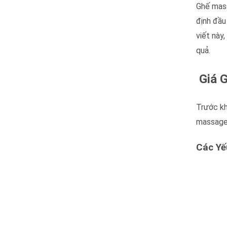
Ghế mass
định đầu
viết này
quả.
Giá G
Trước kh
massage 
Các Yế