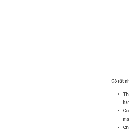
Có rất n
Th
hàn
Cô
ma
Ch