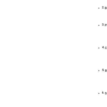
B
P
C
Đ
S