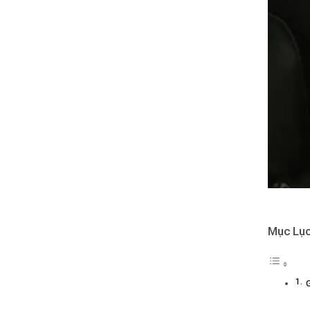
Mục Lụ
G