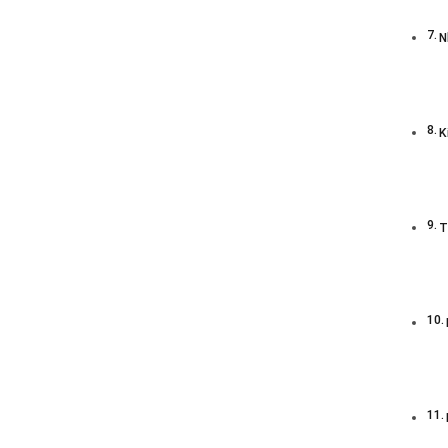
N
K
T