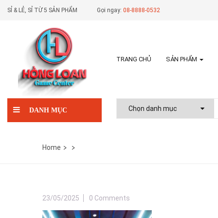
SỈ & LẺ, SỈ TỪ 5 SẢN PHẨM
Gọi ngay:
08-8888-0532
TRANG CHỦ
SẢN PHẨM
DANH MỤC
Home
23/05/2025
0 Comments