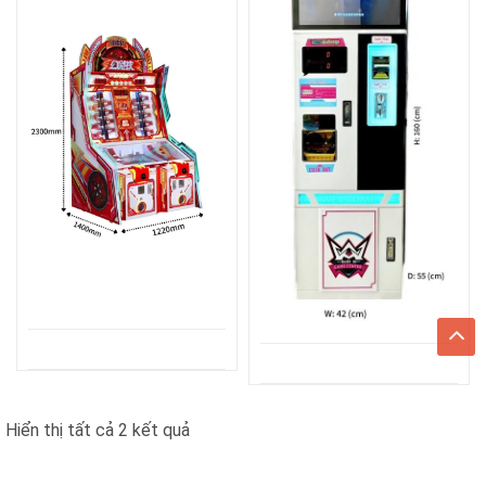
Đã
Hiển thị tất cả 2 kết quả
sắp