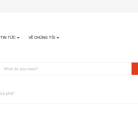
TIN TỨC
VỀ CHÚNG TÔI
cà phê”