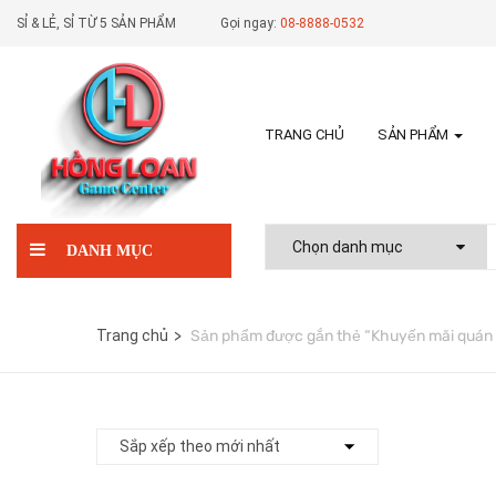
SỈ & LẺ, SỈ TỪ 5 SẢN PHẨM
Gọi ngay:
08-8888-0532
TRANG CHỦ
SẢN PHẨM
DANH MỤC
Trang chủ
Sản phẩm được gắn thẻ “Khuyến mãi quán 