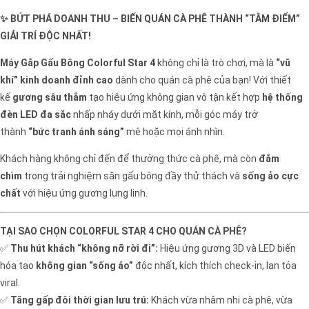
✨ BỨT PHÁ DOANH THU – BIẾN QUÁN CÀ PHÊ THÀNH “TÂM ĐIỂM”
GIẢI TRÍ ĐỘC NHẤT!
Máy Gắp Gấu Bông Colorful Star 4
không chỉ là trò chơi, mà là
“vũ
khí” kinh doanh đỉnh cao
dành cho quán cà phê của bạn! Với thiết
kế
gương sâu thẳm
tạo hiệu ứng không gian vô tận kết hợp
hệ thống
đèn LED đa sắc
nhấp nháy dưới mặt kính, mỗi góc máy trở
thành
“bức tranh ánh sáng”
mê hoặc mọi ánh nhìn.
Khách hàng không chỉ đến để thưởng thức cà phê, mà còn
đắm
chìm
trong trải nghiệm săn gấu bông đầy thử thách và
sống ảo cực
chất
với hiệu ứng gương lung linh.
TẠI SAO CHỌN COLORFUL STAR 4 CHO QUÁN CÀ PHÊ?
✅
Thu hút khách “không nỡ rời đi”:
Hiệu ứng gương 3D và LED biến
hóa tạo
không gian “sống ảo”
độc nhất, kích thích check-in, lan tỏa
viral.
✅
Tăng gấp đôi thời gian lưu trú:
Khách vừa nhâm nhi cà phê, vừa