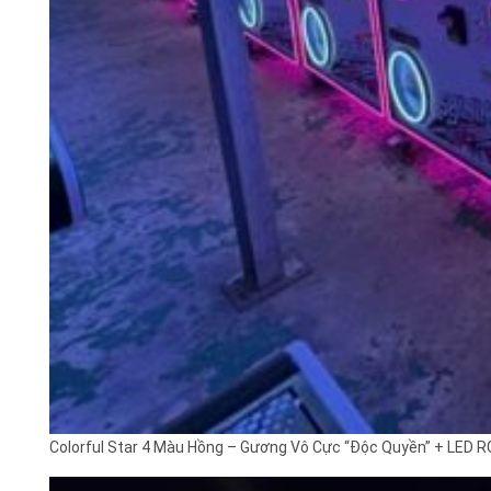
Colorful Star 4 Màu Hồng – Gương Vô Cực “Độc Quyền” + LED R