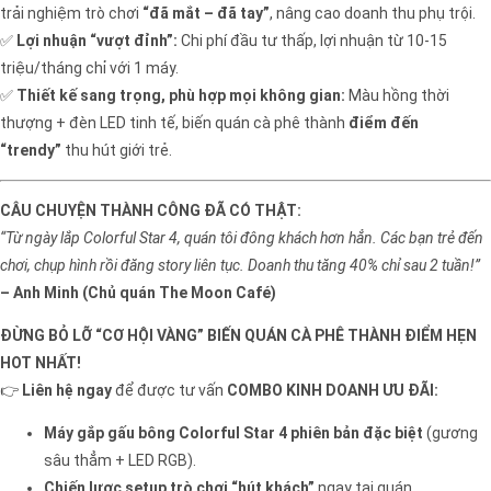
trải nghiệm trò chơi
“đã mắt – đã tay”
, nâng cao doanh thu phụ trội.
✅
Lợi nhuận “vượt đỉnh”:
Chi phí đầu tư thấp, lợi nhuận từ 10-15
triệu/tháng chỉ với 1 máy.
✅
Thiết kế sang trọng, phù hợp mọi không gian:
Màu hồng thời
thượng + đèn LED tinh tế, biến quán cà phê thành
điểm đến
“trendy”
thu hút giới trẻ.
CÂU CHUYỆN THÀNH CÔNG ĐÃ CÓ THẬT:
“Từ ngày lắp Colorful Star 4, quán tôi đông khách hơn hẳn. Các bạn trẻ đến
chơi, chụp hình rồi đăng story liên tục. Doanh thu tăng 40% chỉ sau 2 tuần!”
– Anh Minh (Chủ quán The Moon Café)
ĐỪNG BỎ LỠ “CƠ HỘI VÀNG” BIẾN QUÁN CÀ PHÊ THÀNH ĐIỂM HẸN
HOT NHẤT!
👉
Liên hệ ngay
để được tư vấn
COMBO KINH DOANH ƯU ĐÃI:
Máy gắp gấu bông Colorful Star 4 phiên bản đặc biệt
(gương
sâu thẳm + LED RGB).
Chiến lược setup trò chơi “hút khách”
ngay tại quán.