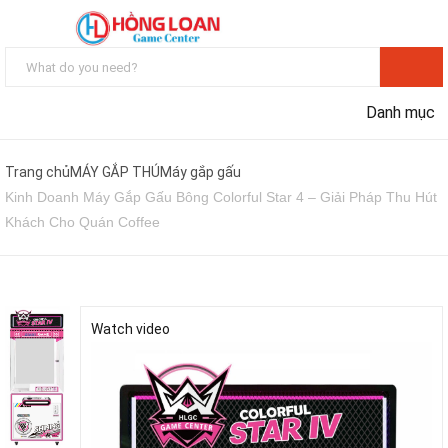
Danh mục
Trang chủ
MÁY GẮP THÚ
Máy gắp gấu
Kinh Doanh Máy Gắp Gấu Bông Colorful Star 4 – Giải Pháp Thu Hút
Khách Cho Quán Coffee
Watch video