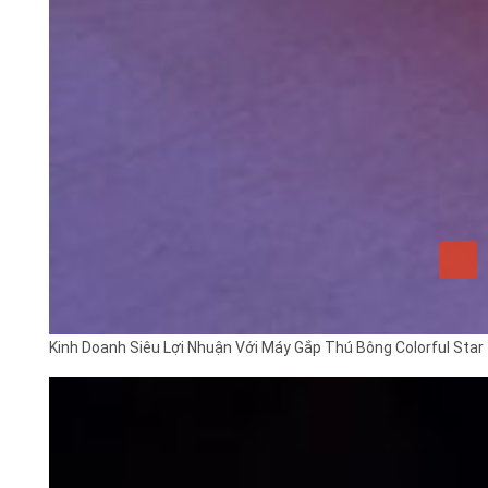
Kinh Doanh Siêu Lợi Nhuận Với Máy Gắp Thú Bông Colorful Sta