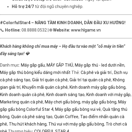
Hỗ trợ 24/7
từ đội ngũ chuyên nghiệp.
#ColorfulStar4 – NÂNG TẦM KINH DOANH, DẪN ĐẦU XU HƯỚNG!
📞
Hotline:
08.8888.0532 | 🌐
Website:
www.hlgame.vn
Khách hàng không chỉ mua máy – Họ đầu tư vào một “cỗ máy in tiền”
đầy sáng tạo! 💎
Danh mục:
Máy gắp gấu
,
MÁY GẮP THÚ
,
Máy gắp thú - led dưới nền
,
Máy gắp thú bông kiểu dáng mới nhất
Thẻ:
Cà phê và giải trí.
,
Dịch vụ
cà phê sáng tạo
,
Giải trí quán cà phê
,
Giải trí tại quán cà phê
,
Không
gian giải trí
,
Khuyến mãi quán cà phê
,
Kinh doanh máy gắp gấu bông
,
Kinh doanh quán cà phê
,
Kinh doanh sáng tạo
,
Kinh doanh với máy gắp
,
Marketing quán cà phê
,
Máy chơi gấu bông
,
máy gắp gấu bông
,
Máy
gắp gấu bông Colorful Star 4
,
Máy gắp gấu bông vui vẻ
,
Quà tặng thú
bông
,
Quán cà phê sáng tạo
,
Quán Coffee
,
Tạo điểm nhấn quán cà
phê
,
Thu hút khách hàng
,
Thú vui với máy gắp gấu bông
,
Trò chơi cà
phê
Thương hiệu:
COLORFUL STAR 4