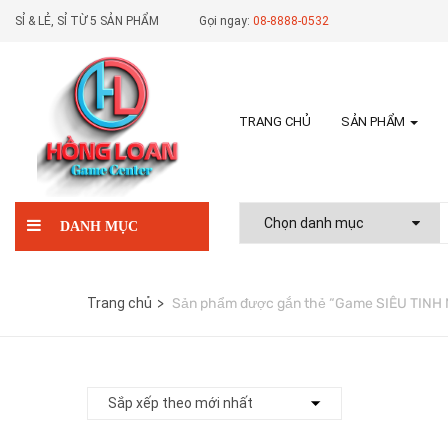
SỈ & LẺ, SỈ TỪ 5 SẢN PHẨM
Gọi ngay:
08-8888-0532
TRANG CHỦ
SẢN PHẨM
DANH MỤC
Trang chủ
Sản phẩm được gắn thẻ “Game SIÊU TINH