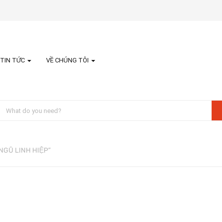
TIN TỨC
VỀ CHÚNG TÔI
 NGŨ LINH HIỆP”