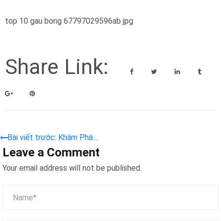
top 10 gau bong 67797029596ab jpg
Share Link:
Bài viết trước: Khám Phá
Leave a Comment
Top 10 Gấu Bông – Món Quà
Tuyệt Vời Cho Mọi Nhà
Your email address will not be published.