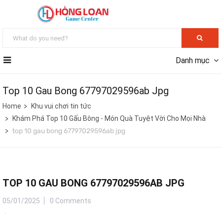
Danh mục
Top 10 Gau Bong 67797029596ab Jpg
Home
Khu vui chơi tin tức
Khám Phá Top 10 Gấu Bông - Món Quà Tuyệt Vời Cho Mọi Nhà
top 10 gau bong 67797029596ab jpg
TOP 10 GAU BONG 67797029596AB JPG
05/01/2025
0 Comments