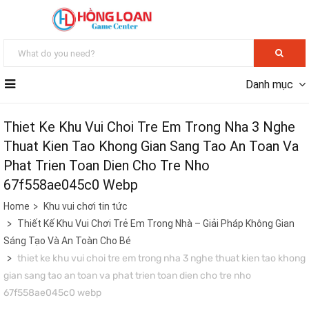
Danh mục
Thiet Ke Khu Vui Choi Tre Em Trong Nha 3 Nghe
Thuat Kien Tao Khong Gian Sang Tao An Toan Va
Phat Trien Toan Dien Cho Tre Nho
67f558ae045c0 Webp
Home
Khu vui chơi tin tức
Thiết Kế Khu Vui Chơi Trẻ Em Trong Nhà – Giải Pháp Không Gian
Sáng Tạo Và An Toàn Cho Bé
thiet ke khu vui choi tre em trong nha 3 nghe thuat kien tao khong
gian sang tao an toan va phat trien toan dien cho tre nho
67f558ae045c0 webp