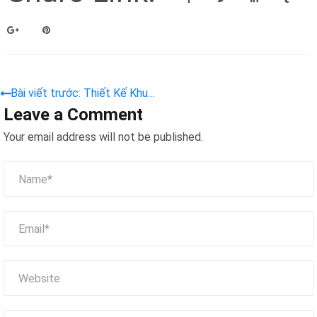
Bài viết trước: Thiết Kế Khu
Leave a Comment
Vui Chơi Trẻ Em Trong Nhà –
Giải Pháp Không Gian Sáng
Your email address will not be published.
Tạo Và An Toàn Cho Bé