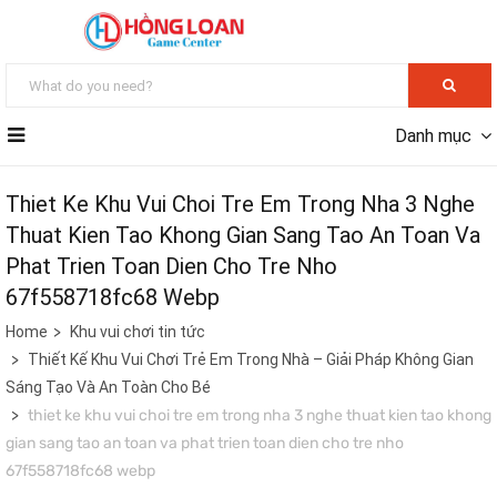
Danh mục
Thiet Ke Khu Vui Choi Tre Em Trong Nha 3 Nghe
Thuat Kien Tao Khong Gian Sang Tao An Toan Va
Phat Trien Toan Dien Cho Tre Nho
67f558718fc68 Webp
Home
Khu vui chơi tin tức
Thiết Kế Khu Vui Chơi Trẻ Em Trong Nhà – Giải Pháp Không Gian
Sáng Tạo Và An Toàn Cho Bé
thiet ke khu vui choi tre em trong nha 3 nghe thuat kien tao khong
gian sang tao an toan va phat trien toan dien cho tre nho
67f558718fc68 webp