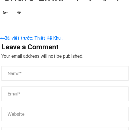
Bài viết trước: Thiết Kế Khu
Leave a Comment
Vui Chơi Trẻ Em Trong Nhà –
Giải Pháp Không Gian Sáng
Your email address will not be published.
Tạo Và An Toàn Cho Bé