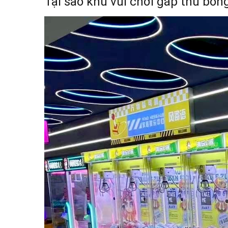
Tại sao khu vui chơi gắp thú bông