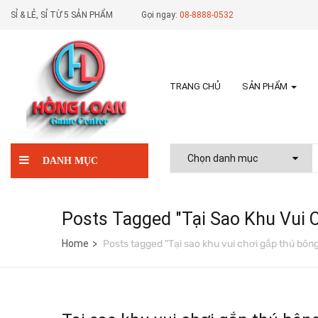
SỈ & LẺ, SỈ TỪ 5 SẢN PHẨM
Gọi ngay:
08-8888-0532
TRANG CHỦ
SẢN PHẨM
DANH MỤC
Posts Tagged "Tại Sao Khu Vui 
Home
Posts tagged "Tại sao khu vui chơi gắp thú bôn