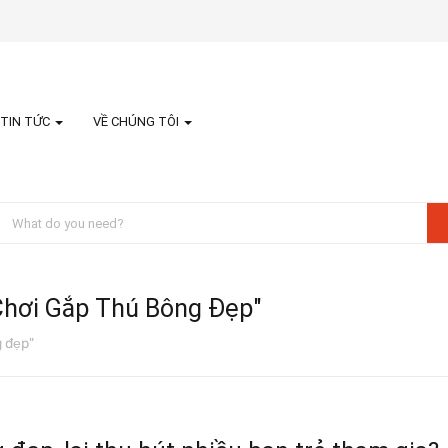
TIN TỨC
VỀ CHÚNG TÔI
Chơi Gắp Thú Bông Đẹp"
g đẹp"